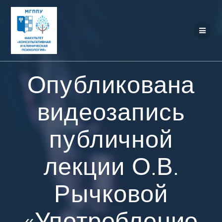
Перейти
к
контенту
Опубликована
видеозапись
публичной
лекции О.В.
Рычковой
«Употребление