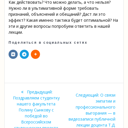
Как действовать? Что можно делать, а что нельзя?
Нужно ли в ультимативной форме требовать
признаний, объяснений и обещаний? Даст ли это
эффект? Какая именно тактика будет оптимальной? На
эти и другие вопросы попробуем ответить в нашей
лекции.
Поделиться в социальных сетях
Навигация
Предыдущая
Предыдущий:
Следующая
Следующий:
О связи
по
запись:
Поздравляем студентку
запись:
эмпатии и
нашего факультета
профессионального
записям
Полину Сынкову с
выгорания — в
победой во
видеозаписи публичной
Всероссийском
лекции доцента Т.Д.
студенческом проекте