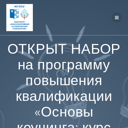
Перейти
к
контенту
ОТКРЫТ НАБОР
на программу
повышения
квалификации
«Основы
коучинга: курс