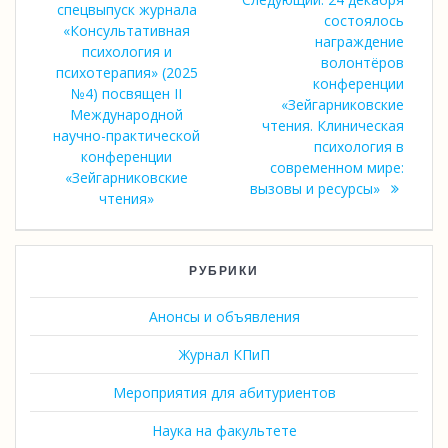
по
запись:
спецвыпуск журнала
запись:
состоялось
«Консультативная
награждение
записям
психология и
волонтёров
психотерапия» (2025
конференции
№4) посвящен II
«Зейгарниковские
Международной
чтения. Клиническая
научно-практической
психология в
конференции
современном мире:
«Зейгарниковские
вызовы и ресурсы»
чтения»
РУБРИКИ
Анонсы и объявления
Журнал КПиП
Мероприятия для абитуриентов
Наука на факультете