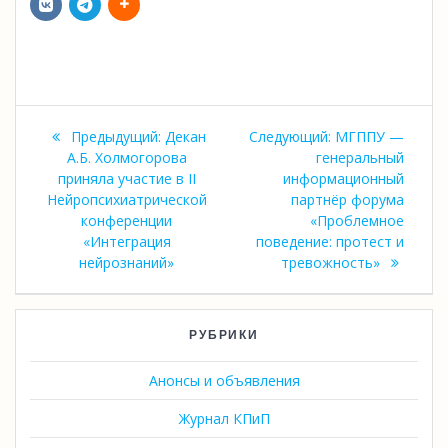
Навигация
Предыдущая
Следующая
Предыдущий:
Декан
Следующий:
МГППУ —
по
запись:
запись:
А.Б. Холмогорова
генеральный
приняла участие в II
информационный
записям
Нейропсихиатрической
партнёр форума
конференции
«Проблемное
«Интеграция
поведение: протест и
нейрознаний»
тревожность»
РУБРИКИ
Анонсы и объявления
Журнал КПиП