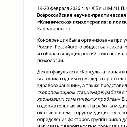
19-20 февраля 2026 г. в ФГБУ «НМИЦ ПН
Всероссийская научно-практическа
«Клиническая психотерапия: в поис
Карвасарского.
Конференция была организована при у
России, Российского общества психиат
и собрала ведущих российских специал
психологии.
Декан факультета «Консультативная и 
выступила одним из модераторов секц
здравоохранении», а также представил
скоропомощном стационаре: работа с 
хронизации соматических проблем»
. 
содержательные аспекты работы медиц
оказывающем скорую медицинскую по
определения факторов группы риска д
и их связь с вероятностью хронизации