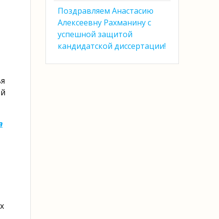
Поздравляем Анастасию
Алексеевну Рахманину с
успешной защитой
кандидатской диссертации!
ья
ой
а
х