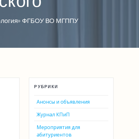
ского
хология» ФГБОУ ВО МГППУ
РУБРИКИ
Анонсы и объявления
Журнал КПиП
Мероприятия для
абитуриентов