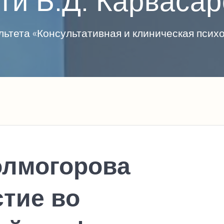
ти Б.Д. Карвасар
ьтета «Консультативная и клиническая пси
олмогорова
стие во