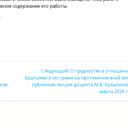
жное содержание его работы.
х
Следующая
Следующий:
О трудностях в отношени
запись:
братьями и сестрами на протяжении всей жи
кая
публичная лекция доцента М.В. Булыгиной
марта 2026 г