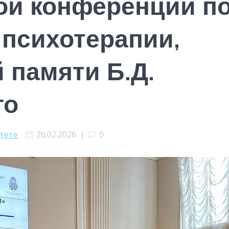
ой конференции п
 психотерапии,
 памяти Б.Д.
го
ьтете
26.02.2026
|
0