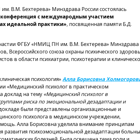
 им. В.М. Бехтерева» Минздрава России состоялась
я конференция с международным участием
ках идеальной практики»
, посвященная памяти Б.Д.
частии ФГБУ «НМИЦ ПН им. В.М. Бехтерева» Минздрава
ров, Всероссийского союза охраны психического здоров
истов в области психиатрии, психотерапии и клиническ
клиническая психология»
Алла Борисовна Холмогоров
ии «Медицинский психолог в практическом
а доклад на тему
«Медицинский психолог в
группами риска по эмоциональной дезадаптации и
В докладе были представлены организационные и
инского психолога в медицинском учреждении,
мощь. Алла Борисовна уделила внимание принципам
ля развития психоэмоциональной дезадаптации больны
 соматических болезней. Была освещена тема роли и