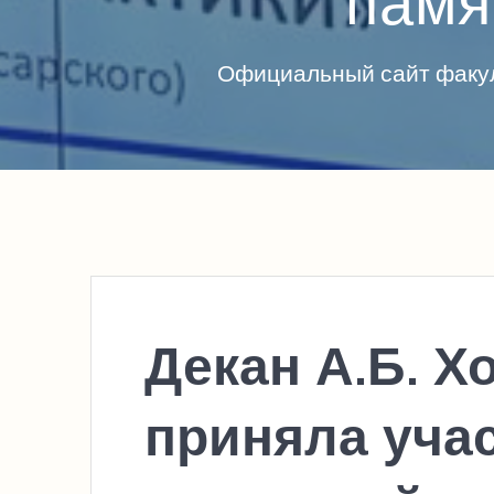
памя
Официальный сайт факул
Декан А.Б. Х
приняла уча