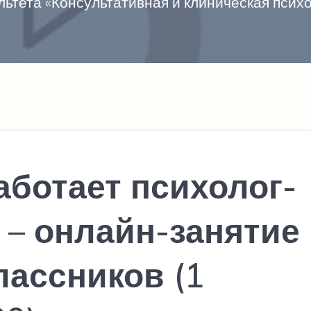
ьтета «Консультативная и клиническая пси
работает психолог-
 – онлайн-занятие
лассников (1