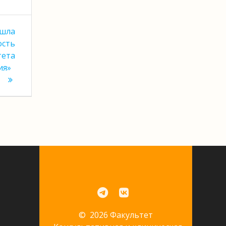
ошла
ость
тета
ия»
© 2026 Факультет