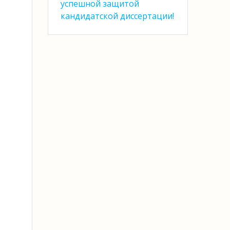
успешной защитой
кандидатской диссертации!