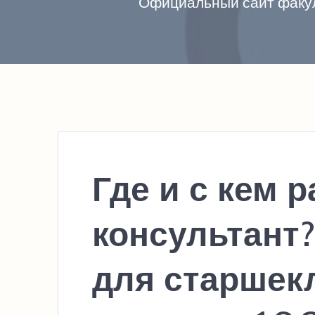
Официальный сайт факул
Где и с кем 
консультант?
для старшек