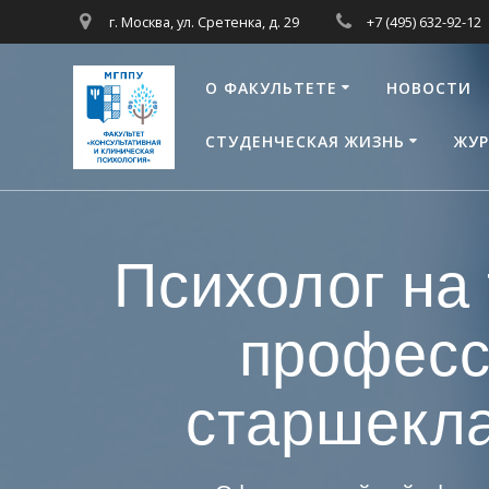
Перейти
г. Москва, ул. Сретенка, д. 29
+7 (495) 632-92-12
к
контенту
О ФАКУЛЬТЕТЕ
НОВОСТИ
СТУДЕНЧЕСКАЯ ЖИЗНЬ
ЖУР
Психолог на 
професс
старшекла