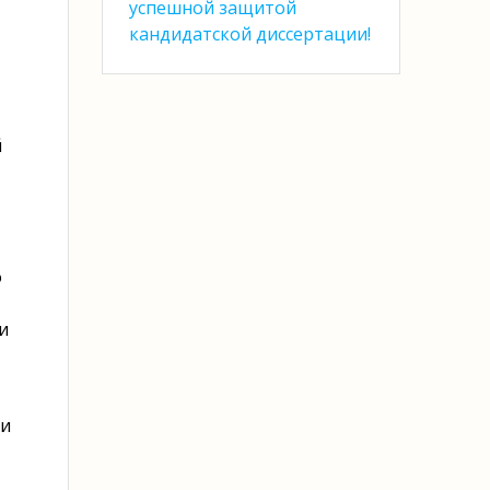
успешной защитой
кандидатской диссертации!
й
о
и
 и