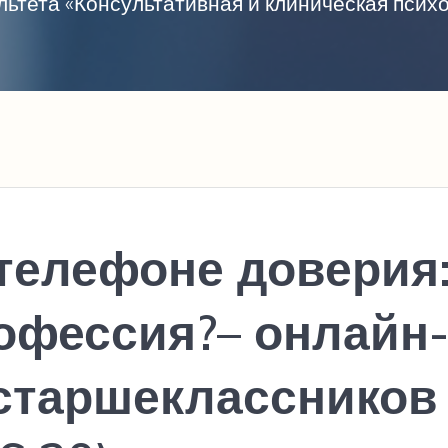
ьтета «Консультативная и клиническая пси
 телефоне доверия
рофессия?– онлайн
 старшеклассников