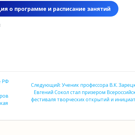
я о программе и расписание занятий
х
е РФ
Следующая
Следующий:
Ученик профессора В.К. Зарец
запись:
Евгений Сокол стал призером Всероссийс
оров
фестиваля творческих открытий и инициа
кая