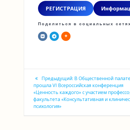
РЕГИСТРАЦИЯ
Информаци
Поделиться в социальных сетя
Навигация
Предыдущая
Предыдущий:
В Общественной палат
запись:
по
прошла VI Всероссийская конференция
«Ценность каждого» с участием професс
записям
факультета «Консультативная и клиничес
психология»