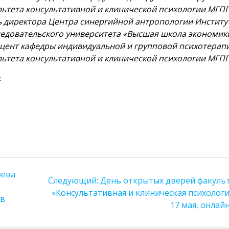
льтета консультативной и клинической психологии МГП
ль директора Центра синергийной антропологии Институ
едовательского университета «Высшая школа экономик
 доцент кафедры индивидуальной и групповой психотерап
льтета консультативной и клинической психологии МГП
х
рева
Следующая
Следующий:
День открытых дверей факуль
запись:
«Консультативная и клиническая психологи
 в
17 мая, онлай