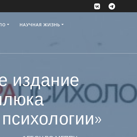
ПО
НАУЧНАЯ ЖИЗНЬ
е издание
илюка
 психологии»