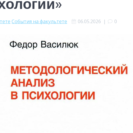
хологии»
ьтете
События на факультете
06.05.2026
|
0