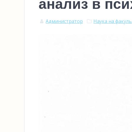
анализ в пси
Администратор
Наука на факул