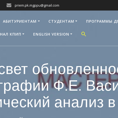
priem.pk.mgppu@gmail.com
АБИТУРИЕНТАМ
СТУДЕНТАМ
ПРОГРАММЫ Д
НАЛ КПИП
ENGLISH VERSION
свет обновленно
графии Ф.Е. Вас
ческий анализ в