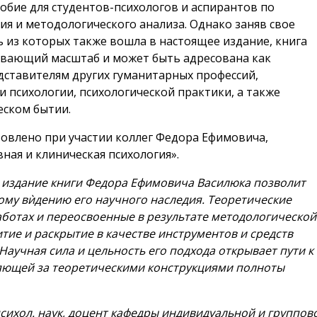
обие для студентов-психологов и аспирантов по
я и методологического анализа. Однако заняв свое
ть из которых также вошла в настоящее издание, книга
ывающий масштаб и может быть адресована как
дставителям других гуманитарных профессий,
психологии, психологической практики, а также
еском бытии.
овлено при участии коллег Федора Ефимовича,
ная и клиническая психология».
е издание книги Федора Ефимовича Василюка позволит
ному вѝдению его научного наследия. Теоретические
аботах и переосвоенные в результате методологической
итие и раскрытие в качестве инструментов и средств
Научная сила и цельность его подхода открывает пути к
ряющей за теоретическими конструкциями полноты
 психол. наук, доцент кафедры индивидуальной и группов