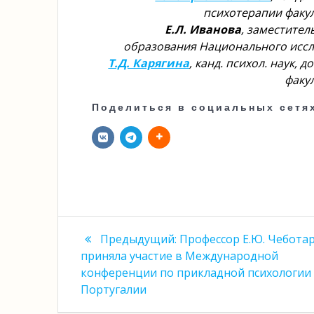
психотерапии факу
Е.Л. Иванова
, заместите
образования Национального иссл
Т.Д. Карягина
, канд. психол. наук,
факу
Поделиться в социальных сетя
Навигация
Предыдущая
Предыдущий:
Профессор Е.Ю. Чебота
запись:
по
приняла участие в Международной
конференции по прикладной психологии
записям
Португалии