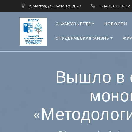
Перейти
г. Москва, ул. Сретенка, д. 29
+7 (495) 632-92-12
к
контенту
О ФАКУЛЬТЕТЕ
НОВОСТИ
СТУДЕНЧЕСКАЯ ЖИЗНЬ
ЖУР
Вышло в 
моно
«Методологи