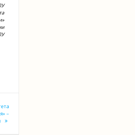
ПУ
та
и»
ии
ПУ
тета
я» –
н