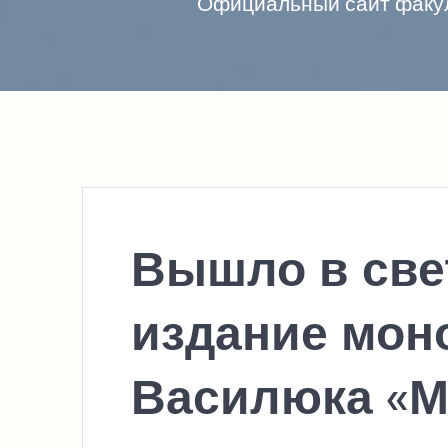
Официальный сайт факул
Вышло в све
издание мон
Василюка «М