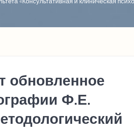
ьтета «Консультативная и клиническая пси
т обновленное
ографии Ф.Е.
етодологический