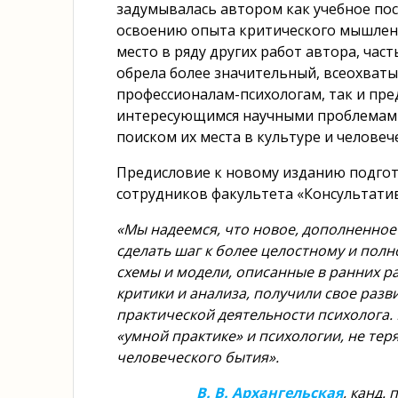
задумывалась автором как учебное пос
освоению опыта критического мышлени
место в ряду других работ автора, час
обрела более значительный, всеохват
профессионалам-психологам, так и пре
интересующимся научными проблемами 
поиском их места в культуре и человеч
Предисловие к новому изданию подгот
сотрудников факультета «Консультатив
«Мы надеемся, что новое, дополненно
сделать шаг к более целостному и пол
схемы и модели, описанные в ранних р
критики и анализа, получили свое разв
практической деятельности психолога. 
«умной практике» и психологии, не те
человеческого бытия».
В. В. Архангельская
, канд.