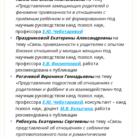
«Представления замещающих родителей о
феномене привязанности в отношениях с
приёмным ребёнком и её формировании»
под
научным руководством канд. психол. наук,
профессора
Е.Ю. Чеботаревой
Праздниковой Екатерины Александровны
на
тему
«Связь привязанности к родителям с опытом
близких отношений у молодых женщин»
под
научным руководством канд. психол. наук,
профессора
Е.В. Филипповой
, работа
рекомендована к публикации
Рогачевой Вероники Геннадьевны
на тему
«Представление подростков об отношениях с
родителями и фаббинг в их взаимодействии»
под
научным руководством канд. психол. наук,
профессора
Е.Ю. Чеботаревой
, консультант – канд.
психол. наук, доцент
М.В. Булыгина
, работа
рекомендована к публикации
Рябокуль Екатерины Сергеевны
на тему
«Связь
представлений об отношениях с сиблингом
противоположного пола и романтическим