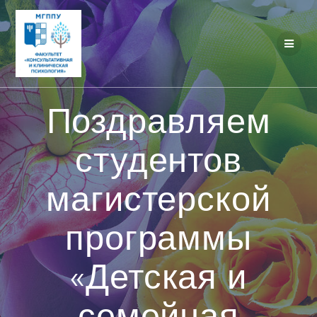
Перейти
к
контенту
Поздравляем
студентов
магистерской
программы
«Детская и
семейная