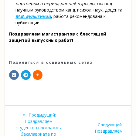
партнером в период ранней взрослости»
под
научным руководством канд. психол. наук, доцента
М.В. Булыгиной
, работа рекомендована к
публикации
Поздравляем магистрантов с блестящей
защитой выпускных работ!
Поделиться в социальных сетях
Навигация
Предыдущая
Предыдущий:
по
запись:
Поздравляем
Следу
Следующий:
студентов программы
запись
Поздравляем
бакалавриата по