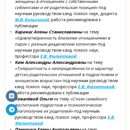
женщины в отношениях с собственными
сиблингами и её родительская позиция»
под
научным руководством канд. психол. наук, доцента
М.В. Булыгиной
, работа рекомендована к
публикации
Каражас Алены Станиславовны
на тему
«Удовлетворенность близкими отношениями в
парах с разным диадическим копингом»
под
научным руководством канд. психол. наук,
профессора
Е.В. Филипповой
Ким Александры Александровны
на тему
«Толерантность к неопределённости и характер
детско-родительских отношений в подростковом и
юношеском возрастах»
под научным руководством
канд. психол. наук, профессора
Е.В. Филипповой
,
работа рекомендована к публикации
Ковалёвой Ольги
на тему
«Стили семейного
воспитания подростков и психологическое
благополучие их родителей»
под научным
руководством канд. психол. наук, профессора
Е.В.
Филипповой
Панночки Елены Анатольевны
на тему