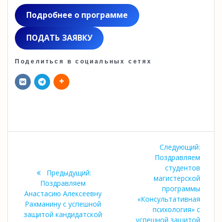
Подробнее о программе
ПОДАТЬ ЗАЯВКУ
Поделиться в социальных сетях
Навигация
Следу
Следующий:
по
запись
Поздравляем
студентов
Предыдущая
Предыдущий:
записям
магистерской
запись:
Поздравляем
программы
Анастасию Алексеевну
«Консультативная
Рахманину с успешной
психология» с
защитой кандидатской
успешной защитой