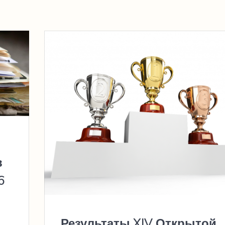
в
6
Результаты XIV Открытой