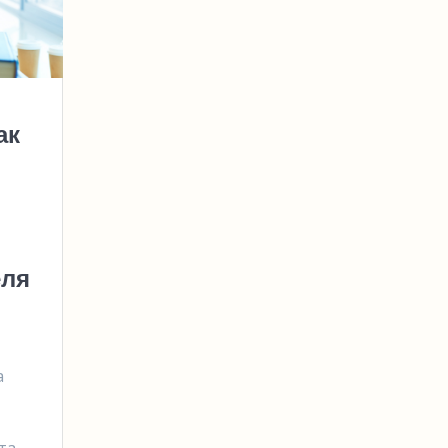
ак
еля
а
та