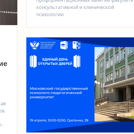
консультативной и клинической
психологии.
ие
кая
ов
г-