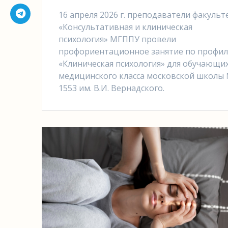
16 апреля 2026 г. преподаватели факульт
«Консультативная и клиническая
психология» МГППУ провели
профориентационное занятие по профи
«Клиническая психология» для обучающи
медицинского класса московской школы
1553 им. В.И. Вернадского.