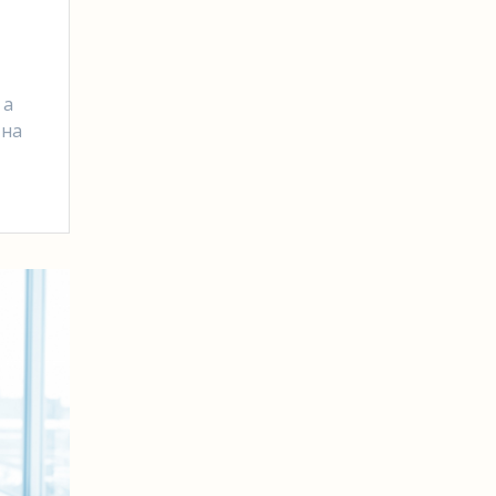
 а
 на