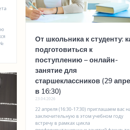
ета
лю
хся
От школьника к студенту: к
 №
подготовиться к
поступлению – онлайн-
занятие для
старшеклассников (29 апр
в 16:30)
23.04.2026
22 апреля (16:30-17:30) приглашаем вас н
заключительную в этом учебном году
встречу в рамках цикла
профориентационных занятий факульте