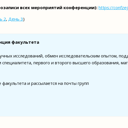
еозаписи всех мероприятий конференции):
https://confze
ь 2
,
День 3
)
енция факультета
чных исследований, обмен исследовательским опытом, подд
 специалитета, первого и второго высшего образования, ма
 факультета и рассылается на почты групп