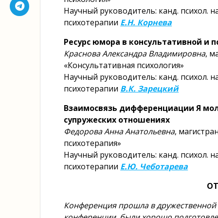
Научный руководитель: канд. психол. 
психотерапии
Е.Н. Корнева
Ресурс юмора в консультативной и 
Краснова Александра Владимировна
, м
«Консультативная психология»
Научный руководитель: канд. психол. 
психотерапии
В.К. Зарецкий
Взаимосвязь дифференциации Я мол
супружеских отношениях
Федорова Анна Анатольевна
, магистра
психотерапия»
Научный руководитель: канд. психол. н
психотерапии
Е.Ю. Чеботарева
ОТ
Конференция прошла в дружественной 
конференции, были хорошо подготовле