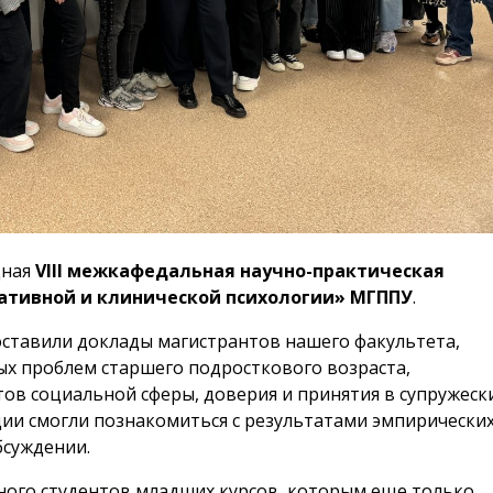
дная
VIII межкафедальная научно-практическая
ативной и клинической психологии» МГППУ
.
оставили доклады магистрантов нашего факультета,
х проблем старшего подросткового возраста,
ов социальной сферы, доверия и принятия в супружеск
ции смогли познакомиться с результатами эмпирически
обсуждении.
много студентов младших курсов, которым еще только