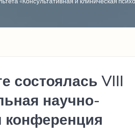
ьтета «Консультативная и клиническая пси
е состоялась VIII
ьная научно-
я конференция