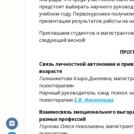
предстоит выбирать научного руковод
учебном году. Первокурсники получили
презентации результатов работы на н
Приглашаем студентов и магистрантов
следующей весной!
ПРОГ
Связь личностной автономии и при
возрасте
Галиахметова Клара Даилевна
, магистр
психотерапия»
Научный руководитель: канд. психол. н
психотерапии
Е.В. Филиппова
Взаимосвязь эмоционального выгора
разных профессий
Горлова Олеся Николаевна
, магистрант
психология»