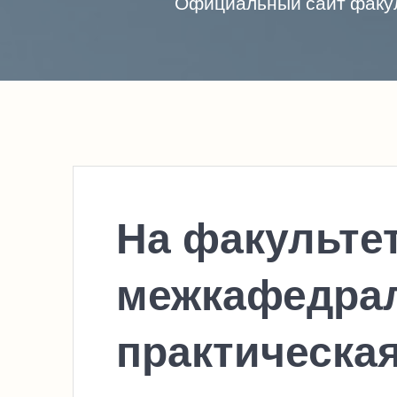
Официальный сайт факул
На факультет
межкафедрал
практическа