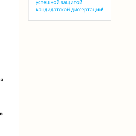
успешной защитой
кандидатской диссертации!
ая
в