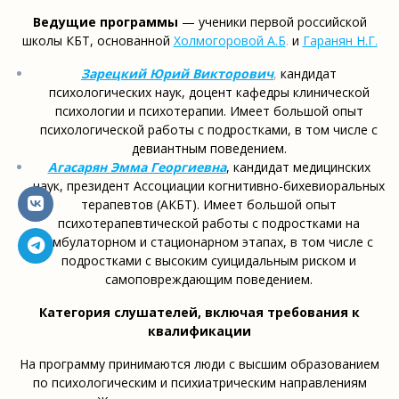
Ведущие программы
— ученики первой российской
школы КБТ, основанной
Холмогоровой А.Б
.
и
Гаранян Н.Г.
Зарецкий Юрий Викторович
,
кандидат
психологических наук, доцент кафедры клинической
психологии и психотерапии. Имеет большой опыт
психологической работы с подростками, в том числе с
девиантным поведением.
Агасарян Эмма Георгиевна
, кандидат медицинских
наук, президент Ассоциации когнитивно-бихевиоральных
терапевтов (АКБТ). Имеет большой опыт
психотерапевтической работы с подростками на
амбулаторном и стационарном этапах, в том числе с
подростками с высоким суицидальным риском и
самоповреждающим поведением.
Категория слушателей, включая требования к
квалификации
На программу принимаются люди с высшим образованием
по психологическим и психиатрическим направлениям