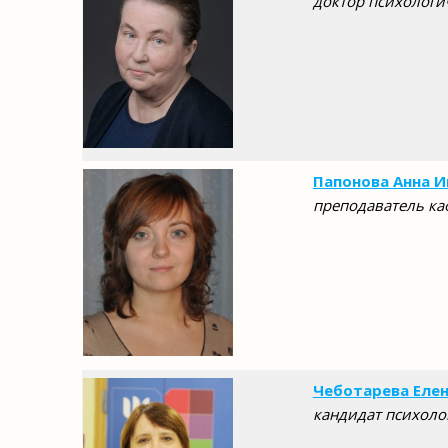
доктор психологи
Папонова Анна И
преподаватель ка
Чеботарева Еле
кандидат психоло