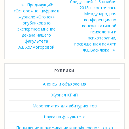
Следующая
Следующий:
1-3 ноября
Предыдущий:
по
запись:
2018 г. состоялась
Предыдущая
«Осторожно: цифра»: в
Международная
запись:
журнале «Огонек»
записям
конференция по
опубликовано
консультативной
экспертное мнение
психологии и
декана нашего
психотерапии,
факультета
посвященная памяти
А.Б.Холмогоровой
Ф.Е.Василюка
РУБРИКИ
Анонсы и объявления
Журнал КПиП
Мероприятия для абитуриентов
Наука на факультете
Повышение квалификации и профпереподготвка