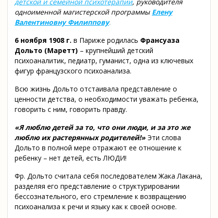
детской и семейной психотерапии
, руководителя
одноименной магистерской программы
Елену
Валентиновну Филиппову
.
6 ноября 1908 г.
в Париже родилась
Франсуаза
Дольто (Маретт)
– крупнейший детский
психоаналитик, педиатр, гуманист, одна из ключевых
фигур французского психоанализа.
Всю жизнь Дольто отстаивала представление о
ценности детства, о необходимости уважать ребенка,
говорить с ним, говорить правду.
«Я люблю детей за то, что они люди, и за это же
люблю их растерянных родителей!»
Эти слова
Дольто в полной мере отражают ее отношение к
ребенку – нет детей, есть ЛЮДИ!
Фр. Дольто считала себя последователем Жака Лакана,
разделяя его представление о структурировании
бессознательного, его стремление к возвращению
психоанализа к речи и языку как к своей основе.