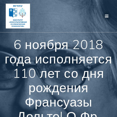
Перейти
к
контенту
6 ноября 2018
года исполняется
110 лет со дня
рождения
Франсуазы
Дольто! О Фр.