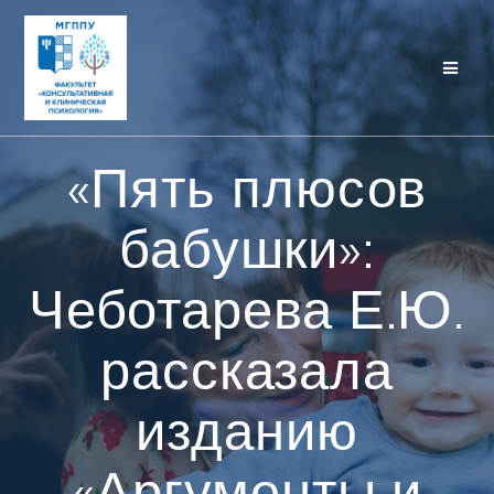
Перейти
к
контенту
«Пять плюсов
бабушки»:
Чеботарева Е.Ю.
рассказала
изданию
«Аргументы и