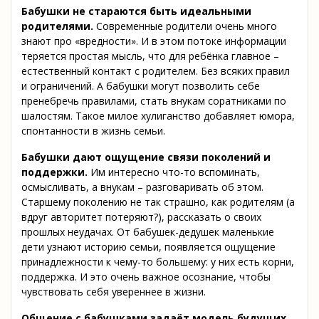
Бабушки не стараются быть идеальными
родителями
.
Современные родители очень много
знают про «вредности». И в этом потоке информации
теряется простая мысль, что для ребёнка главное –
естественный контакт с родителем. Без всяких правил
и ограничений. А бабушки могут позволить себе
пренебречь правилами, стать внукам соратниками по
шалостям. Такое милое хулиганство добавляет юмора,
спонтанности в жизнь семьи.
Бабушки дают ощущение связи поколений и
поддержки
.
Им интересно что-то вспоминать,
осмысливать, а внукам – разговаривать об этом.
Старшему поколению не так страшно, как родителям (а
вдруг авторитет потеряют?), рассказать о своих
прошлых неудачах. От бабушек-дедушек маленькие
дети узнают историю семьи, появляется ощущение
принадлежности к чему-то большему: у них есть корни,
поддержка. И это очень важное осознание, чтобы
чувствовать себя увереннее в жизни.
Общение с бабушками задаёт модель будущих