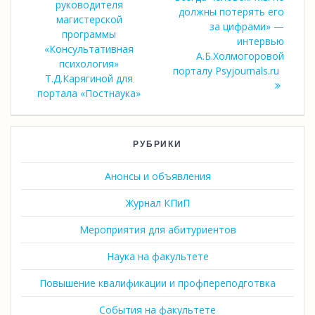
записям
руководителя
должны потерять его
магистерской
за цифрами» —
программы
интервью
«Консультативная
А.Б.Холмогоровой
психология»
порталу Psyjournals.ru
Т.Д.Карягиной для
портала «Постнаука»
РУБРИКИ
Анонсы и объявления
Журнал КПиП
Мероприятия для абитуриентов
Наука на факультете
Повышение квалификации и профпереподготвка
События на факультете