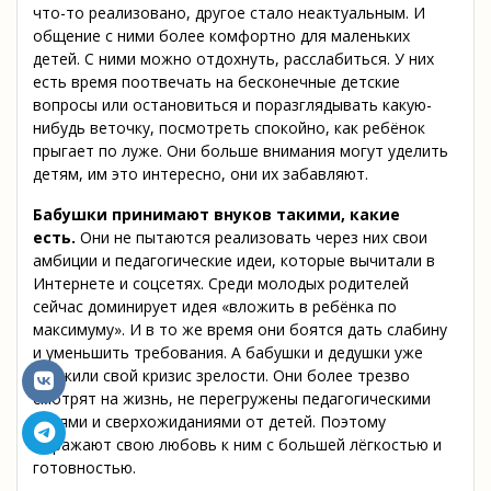
что-то реализовано, другое стало неактуальным. И
общение с ними более комфортно для маленьких
детей. С ними можно отдохнуть, расслабиться. У них
есть время поотвечать на бесконечные детские
вопросы или остановиться и поразглядывать какую-
нибудь веточку, посмотреть спокойно, как ребёнок
прыгает по луже. Они больше внимания могут уделить
детям, им это интересно, они их забавляют.
Бабушки принимают внуков такими, какие
есть
.
Они не пытаются реализовать через них свои
амбиции и педагогические идеи, которые вычитали в
Интернете и соцсетях. Среди молодых родителей
сейчас доминирует идея «вложить в ребёнка по
максимуму». И в то же время они боятся дать слабину
и уменьшить требования. А бабушки и дедушки уже
прожили свой кризис зрелости. Они более трезво
смотрят на жизнь, не перегружены педагогическими
идеями и сверхо­жиданиями от детей. Поэтому
выражают свою любовь к ним с большей лёгкостью и
готовностью.