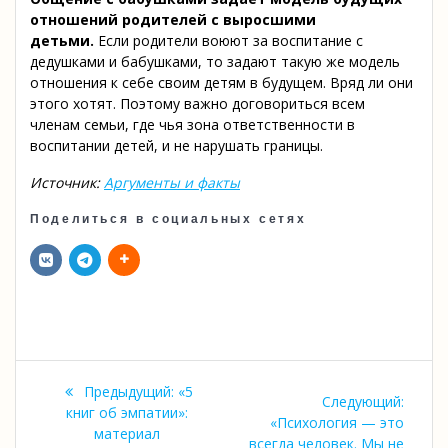
отношений родителей с выросшими
детьми
.
Если родители воюют за воспитание с
дедушками и бабушками, то задают такую же модель
отношения к себе своим детям в будущем. Вряд ли они
этого хотят. Поэтому важно договориться всем
членам семьи, где чья зона ответственности в
воспитании детей, и не нарушать границы.
Источник:
Аргументы и факты
Поделиться в социальных сетях
Навигация
Предыдущая
Предыдущий:
«5
Следующий:
по
запись:
книг об эмпатии»:
Следующая
«Психология — это
материал
запись:
всегда человек. Мы не