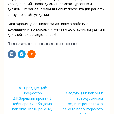
исследований, проводимых в рамках курсовых и
дипломных работ, получили опыт презентации работы
и научного обсуждения.
Благодарим участников за активную работу с
докладами и вопросами и желаем докладчикам удачи в
дальнейших исследованиях!
Поделиться в социальных сетях
Навигация
Предыдущая
Предыдущий:
по
запись:
Следующая
Профессор
Следующий:
Как мы к
запись:
В.К.Зарецкий провел 3
первокурсникам
записям
вебинара «Учеба дома:
ходили: репортаж о
как оказывать ребенку
работе волонтерского