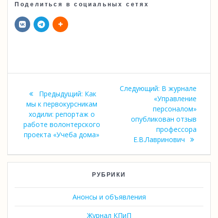
Поделиться в социальных сетях
Навигация
Следующая
Следующий:
В журнале
Предыдущая
Предыдущий:
Как
по
запись:
«Управление
запись:
мы к первокурсникам
персоналом»
ходили: репортаж о
записям
опубликован отзыв
работе волонтерского
профессора
проекта «Учеба дома»
Е.В.Лавринович
РУБРИКИ
Анонсы и объявления
Журнал КПиП