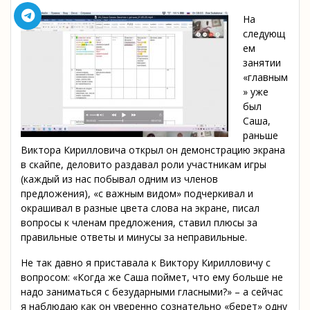
На
следующ
ем
занятии
«главным
» уже
был
Саша,
раньше
Виктора Кирилловича открыл он демонстрацию экрана
в скайпе, деловито раздавал роли участникам игры
(каждый из нас побывал одним из членов
предложения), «с важным видом» подчеркивал и
окрашивал в разные цвета слова на экране, писал
вопросы к членам предложения, ставил плюсы за
правильные ответы и минусы за неправильные.
Не так давно я приставала к Виктору Кирилловичу с
вопросом: «Когда же Саша поймет, что ему больше не
надо заниматься с безударными гласными?» – а сейчас
я наблюдаю как он уверенно сознательно «берет» одну