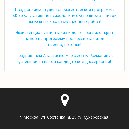
Поздравляем студентов магистерской программы
«Консультативная психология» с успешной защитой
выпускных квалификационных работ!
Экзистенциальный анализ и логотерапия: открыт
набор на программу профессиональной
переподготовки!
Поздравляем Анастасию Алексеевну Рахманину с
успешной защитой кандидатской диссертации!
г. Москва, ул. Сретенка, д. 29 (м. Сухаревская)