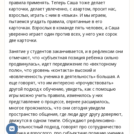
правила применять. Теперь Саша тоже делает
карточки, делает увлеченно, с азартом, просит нас,
взрослых, играть с ним в «языка». И мы играем,
пытаемся угадать правила, спрятанные в его
карточках. Взрослых в команде пять человек, а Саша
уверенно играет один против всех, у него уже сорок
две карточки.
Занятие у студентов заканчивается, и в рефлексии они
отмечают, что «субъектная позиция ребенка сильно
продвинулась», идет передвижение по «векторному
полю», что уровень «контакта» высокий и
«вовлеченность ученика в деятельность» большая. А
еще говорят, что им интересно «прочувствовать»
другой подход к обучению, увидеть, как с помощью
игры можно учить правила, изменилось у них
представление о процессе, вернее расширилось,
многое прояснилось, что они сегодня увидели
пространство общения, где люди друг другу доверяют,
движутся в одном темпе. Обсуждают рефлексивно-
деятельностный подход, говорят про сотрудничество
ребенка и взрослого, про субъектную позицию ученика,