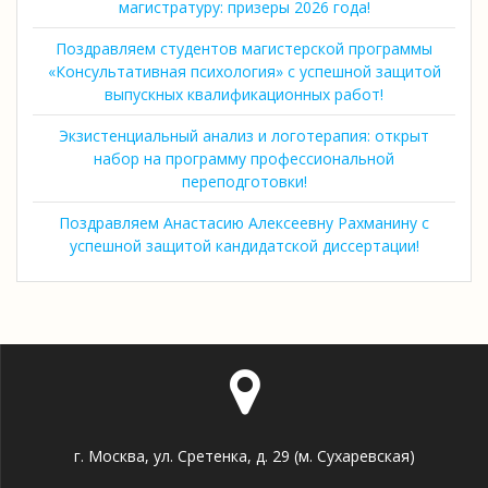
магистратуру: призеры 2026 года!
Поздравляем студентов магистерской программы
«Консультативная психология» с успешной защитой
выпускных квалификационных работ!
Экзистенциальный анализ и логотерапия: открыт
набор на программу профессиональной
переподготовки!
Поздравляем Анастасию Алексеевну Рахманину с
успешной защитой кандидатской диссертации!
г. Москва, ул. Сретенка, д. 29 (м. Сухаревская)