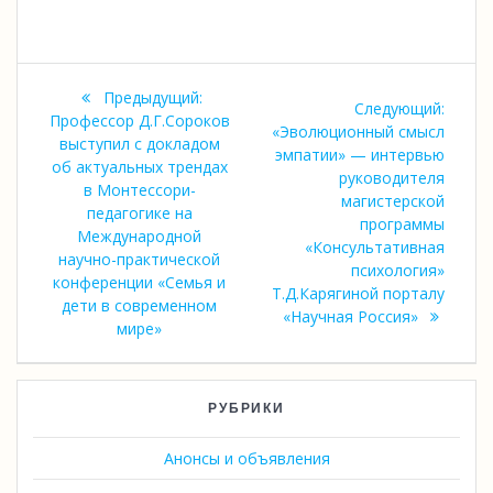
Навигация
Предыдущая
Предыдущий:
Следующий:
по
запись:
Профессор Д.Г.Сороков
Следующая
«Эволюционный смысл
выступил с докладом
запись:
эмпатии» — интервью
записям
об актуальных трендах
руководителя
в Монтессори-
магистерской
педагогике на
программы
Международной
«Консультативная
научно-практической
психология»
конференции «Семья и
Т.Д.Карягиной порталу
дети в современном
«Научная Россия»
мире»
РУБРИКИ
Анонсы и объявления