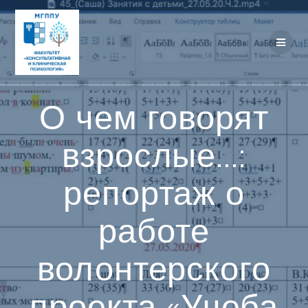
Перейти
к
контенту
О чем говорят
взрослые…:
репортаж о
работе
волонтерского
проекта «Учеба