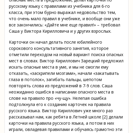
русскому языку с правилами из учебника для 6-го
класса, при этом бурно выражал недовольство тем,
что очень мало правил в учебнике, и вообще они уже
все закончились: «Дайте мне еще правил!» – требовал
Саша у Виктора Кирилловича и у других взрослых.
Карточки он начал делать после юбилейного
сорокового консультативного занятия, которое
отметили переходом на новый вариант поиска опасных
мест в словах. Виктор Кириллович Зарецкий предложил
искать опасные места в уме, и мы не смогли ему
отказать, «заскрипели мозгами», начали «закатывать
глаза в потолок», загибать пальцы, шепотом
повторять слова из предложений в 7-9 слов. Саша
неожиданно ошибся в написании опасного места в
слове на правило про «чу-щу». Нелепая ошибка
подтолкнула его к созданию карточек на правила
русского языка. Виктор Кириллович уже много раз
рассказывал нам, как ребята в Летней школе [2] делали
карточки на правила русского языка, а потом в них
играли, овладевая правилами и обучаясь грамотно эти