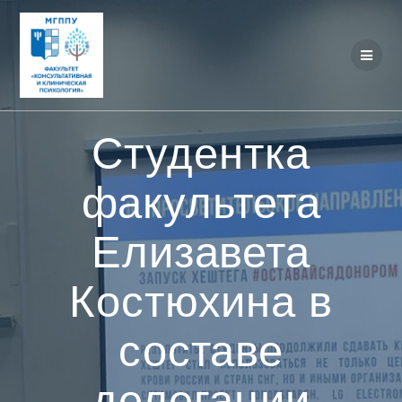
Перейти
к
контенту
Студентка
факультета
Елизавета
Костюхина в
составе
делегации