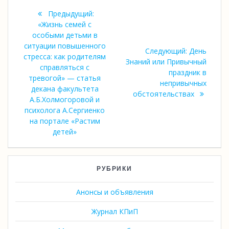
Навигация
Предыдущий:
по
Предыдущая
«Жизнь семей с
запись:
особыми детьми в
записям
ситуации повышенного
Следующая
Следующий:
День
стресса: как родителям
запись:
Знаний или Привычный
справляться с
праздник в
тревогой» — статья
непривычных
декана факультета
обстоятельствах
А.Б.Холмогоровой и
психолога А.Сергиенко
на портале «Растим
детей»
РУБРИКИ
Анонсы и объявления
Журнал КПиП