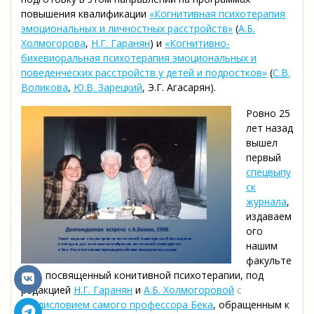
повышения квалификации
«Когнитивная психотерапия
эмоциональных и личностных расстройств»
(
А.Б.
Холмогорова
,
Н.Г. Гаранян
)
и
«Когнитивно-
бихевиоральная психотерапия эмоциональных и
поведенческих расстройств у детей и подростков»
(
С.В.
Воликова
,
Ю.В. Зарецкий
, Э.Г. Агасарян).
Ровно 25
лет назад
вышел
первый
спецвыпу
ск
журнала
,
издаваем
ого
нашим
факульте
том, посвященный конитивной психотерапии, под
редакцией
Н.Г. Гаранян
и
А.Б. Холмогоровой
с
предисловием самого профессора Бека
, обращенным к