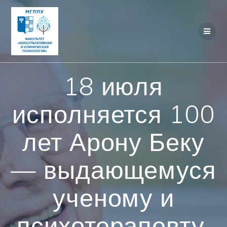
Перейти
к
контенту
18 июля
исполняется 100
лет Арону Беку
— выдающемуся
ученому и
психотерапевту,