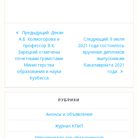
Навигация
Предыдущая
Предыдущий:
Декан
по
запись:
Следующая
А.Б. Холмогорова и
Следующий:
9 июля
запись:
профессор В.К.
2021 года состоялось
записям
Зарецкий отмечены
вручение дипломов
почетными грамотами
выпускникам
Министерства
бакалавриата 2021
образования и науки
года
Кузбасса
РУБРИКИ
Анонсы и объявления
Журнал КПиП
Мероприятия для абитуриентов