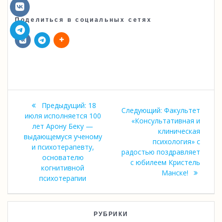
Поделиться в социальных сетях
Навигация
Предыдущая
Предыдущий:
18
Следующая
Следующий:
Факультет
по
запись:
июля исполняется 100
запись:
«Консультативная и
лет Арону Беку —
клиническая
записям
выдающемуся ученому
психология» с
и психотерапевту,
радостью поздравляет
основателю
с юбилеем Кристель
когнитивной
Манске!
психотерапии
РУБРИКИ