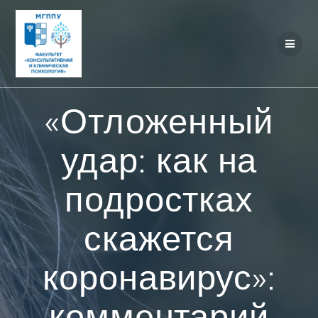
Перейти
к
контенту
«Отложенный
удар: как на
подростках
скажется
коронавирус»:
комментарий