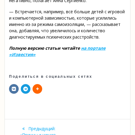
негативно, полагает Анна Сергиенко.
— Встречается, например, всё больше детей с игровой
и компьютерной зависимостью, которые усилились
именно из-за режима самоизоляции, — рассказывает
она, добавляя, что увеличилось и количество
диагностируемых психических расстройств.
Полную версию статьи читайте
на портале
«Известия»
Поделиться в социальных сетях
Навигация
Предыдущий:
Предыдущая
«Принцы и нищие.