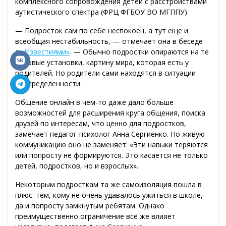
комплексного сопровождения детей с расстройствами
аутистического спектра (ФРЦ ФГБОУ ВО МГППУ).
— Подросток сам по себе неспокоен, а тут еще и
всеобщая нестабильность, — отмечает она в беседе
с
«Известиями»
.
— Обычно подростки опираются на те
базовые установки, картину мира, которая есть у
родителей. Но родители сами находятся в ситуации
неопределенности.
Общение онлайн в чем-то даже дало больше
возможностей для расширения круга общения, поиска
друзей по интересам, что ценно для подростков,
замечает педагог-психолог Анна Сергиенко. Но живую
коммуникацию оно не заменяет: «Эти навыки теряются
или попросту не формируются. Это касается не только
детей, подростков, но и взрослых».
Некоторым подросткам та же самоизоляция пошла в
плюс: тем, кому не очень удавалось ужиться в школе,
да и попросту замкнутым ребятам. Однако
преимущественно ограничение всё же влияет