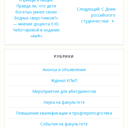
по
запись:
Правда ли, что дети
Следующая
Следующий:
С Днем
записям
богатых умнее своих
запись:
российского
бедных сверстников?»
студенчества!
— мнение доцента Е.Ю.
Чеботаревой в издании
«АиФ»
РУБРИКИ
Анонсы и объявления
Журнал КПиП
Мероприятия для абитуриентов
Наука на факультете
Повышение квалификации и профпереподготвка
События на факультете