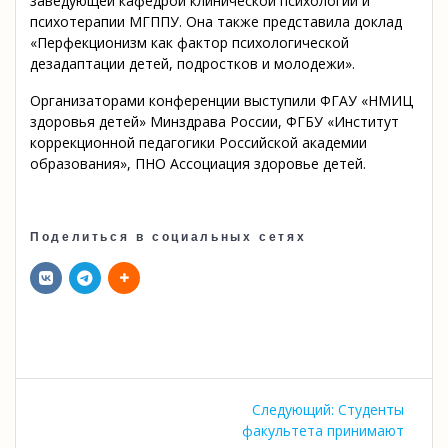
заведующей кафедрой клинической психологии и
психотерапии МГППУ. Она также представила доклад
«Перфекционизм как фактор психологической
дезадаптации детей, подростков и молодежи».
Организаторами конференции выступили ФГАУ «НМИЦ
здоровья детей» Минздрава России, ФГБУ «Институт
коррекционной педагогики Российской академии
образования», ПНО Ассоциация здоровье детей.
Поделиться в социальных сетях
Навигация
Следующая
Следующий:
Студенты
по
запись:
факультета принимают