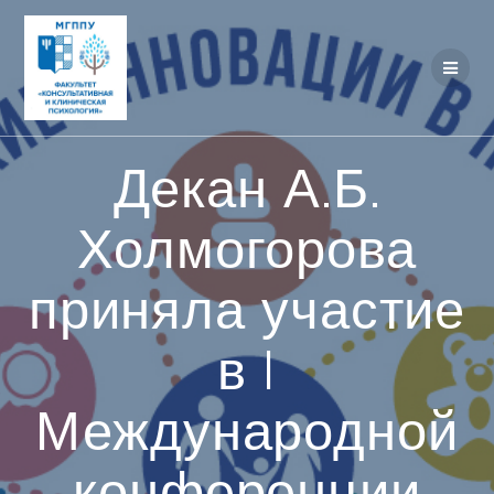
Перейти
к
контенту
Декан А.Б.
Холмогорова
приняла участие
в I
Международной
конференции