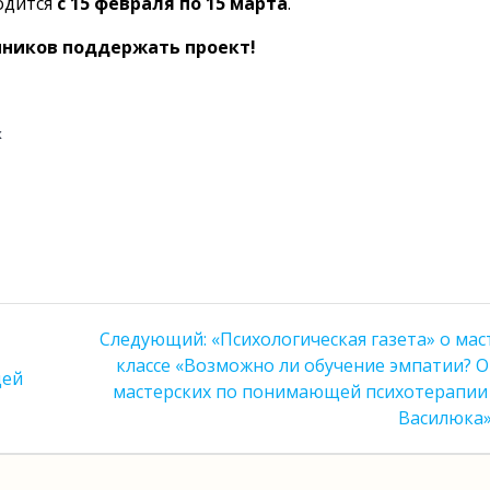
одится
с 15 февраля по 15 марта
.
ников поддержать проект!
х
Следующая
Следующий:
«Психологическая газета» о мас
запись:
классе «Возможно ли обучение эмпатии? 
щей
мастерских по понимающей психотерапии 
Василюка