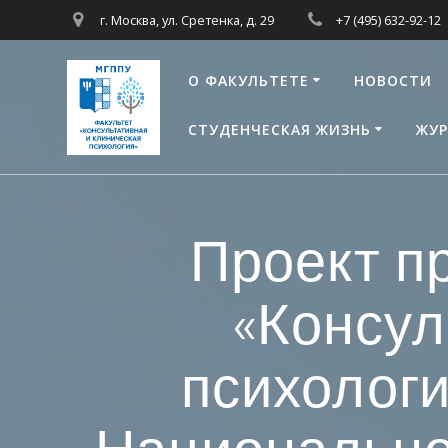
Перейти
г. Москва, ул. Сретенка, д. 29
+7 (495) 632-92-12
к
контенту
О ФАКУЛЬТЕТЕ
НОВОСТИ
СТУДЕНЧЕСКАЯ ЖИЗНЬ
ЖУР
Проект п
«Консул
психологи