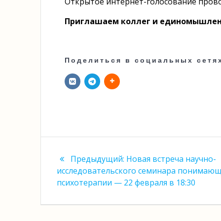
Открытое интернет-голосование пров
Приглашаем коллег и единомышлен
Поделиться в социальных сетя
Навигация
Предыдущая
Предыдущий:
Новая встреча научно-
по
запись:
исследовательского семинара понимаю
психотерапии — 22 февраля в 18:30
записям