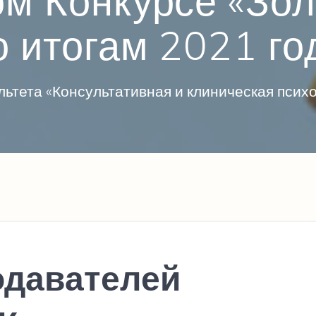
м Конкурсе «Зол
о итогам 2021 го
ьтета «Консультативная и клиническая пси
одавателей