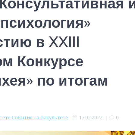
«Консультативная 
 психология»
тию в XXIII
м Конкурсе
хея» по итогам
ьтете
События на факультете
17.02.2022
|
0