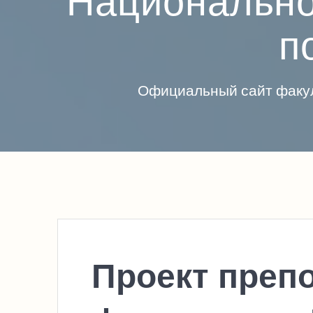
Национально
п
Официальный сайт факул
Проект преп