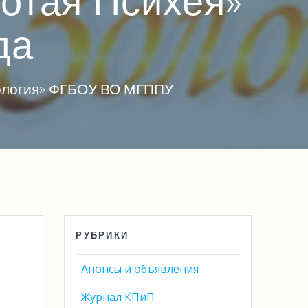
отая Психея»
да
хология» ФГБОУ ВО МГППУ
РУБРИКИ
Анонсы и объявления
Журнал КПиП