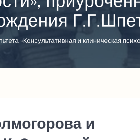
сти», приурочен
ождения Г.Г.Шпе
ьтета «Консультативная и клиническая пси
олмогорова и