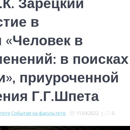
К. Зарецкий
стие в
 «Человек в
енений: в поисках
и», приуроченной
ния Г.Г.Шпета
ьтете
События на факультете
11.04.2022
|
0