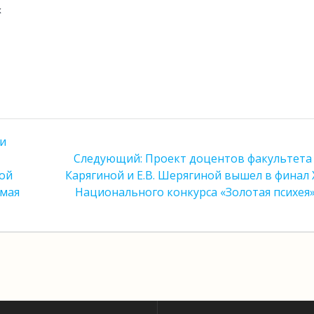
х
 и
Следующая
Следующий:
Проект доцентов факультета 
запись:
ой
Карягиной и Е.В. Шерягиной вышел в финал X
 мая
Национального конкурса «Золотая психея