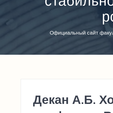
стабильно
р
Официальный сайт факул
Декан А.Б. Х