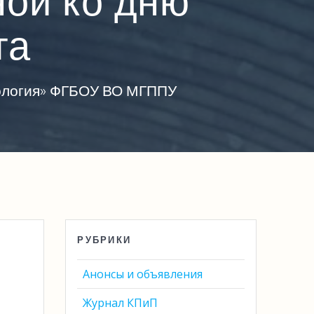
ной ко дню
та
хология» ФГБОУ ВО МГППУ
РУБРИКИ
Анонсы и объявления
Журнал КПиП