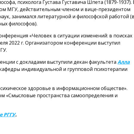
ософа, психолога Густава Густавича Шпета (1879-1937). 
ром МГУ, действительным членом и вице-президентом
аук, занимался литературной и философской работой (
ных философов).
онференция «Человек в ситуации изменений: в поисках
реля 2022 г. Организатором конференции выступил
ГУ.
ренции с докладами выступили декан факультета
Алла
 кафедры индивидуальной и групповой психотерапии
Психическое здоровье в информационном обществе».
ом «Смысловые пространства самоопределения и
е РГГУ
.