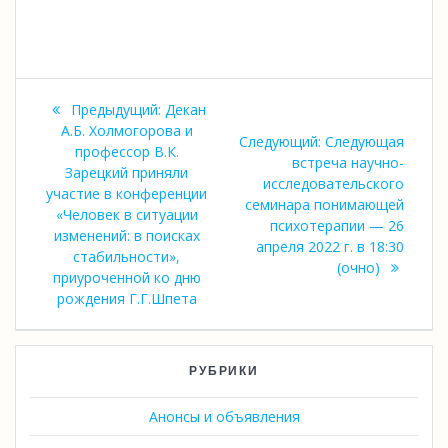
Навигация
Предыдущая
Предыдущий:
Декан
по
запись:
А.Б. Холмогорова и
Следующая
Следующий:
Следующая
профессор В.К.
запись:
встреча научно-
записям
Зарецкий приняли
исследовательского
участие в конференции
семинара понимающей
«Человек в ситуации
психотерапии — 26
изменений: в поисках
апреля 2022 г. в 18:30
стабильности»,
(очно)
приуроченной ко дню
рождения Г.Г.Шпета
РУБРИКИ
Анонсы и объявления