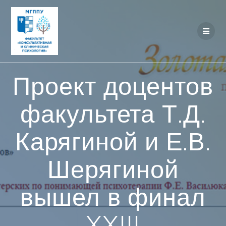
Перейти
к
контенту
Проект доцентов
факультета Т.Д.
Карягиной и Е.В.
Шерягиной
вышел в финал
XXIII