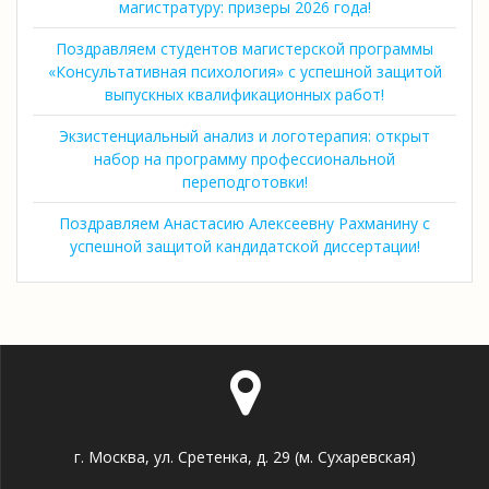
магистратуру: призеры 2026 года!
Поздравляем студентов магистерской программы
«Консультативная психология» с успешной защитой
выпускных квалификационных работ!
Экзистенциальный анализ и логотерапия: открыт
набор на программу профессиональной
переподготовки!
Поздравляем Анастасию Алексеевну Рахманину с
успешной защитой кандидатской диссертации!
г. Москва, ул. Сретенка, д. 29 (м. Сухаревская)