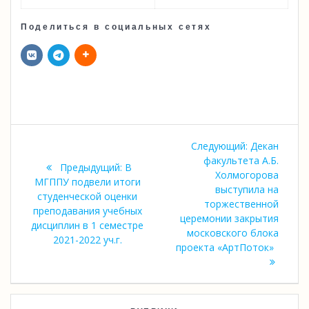
Поделиться в социальных сетях
Навигация
Следующая
Следующий:
Декан
по
запись:
факультета А.Б.
Предыдущая
Предыдущий:
В
Холмогорова
запись:
МГППУ подвели итоги
записям
выступила на
студенческой оценки
торжественной
преподавания учебных
церемонии закрытия
дисциплин в 1 семестре
московского блока
2021-2022 уч.г.
проекта «АртПоток»