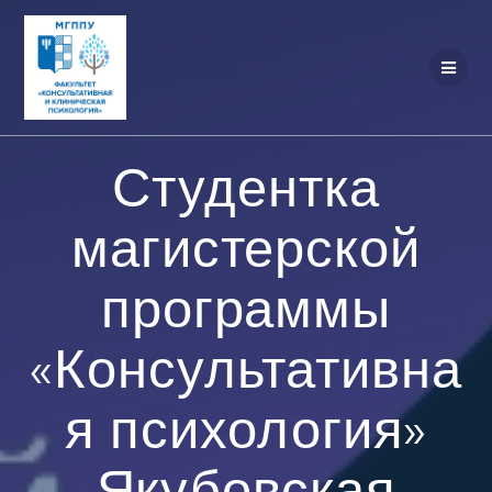
Перейти
к
контенту
Студентка
магистерской
программы
«Консультативна
я психология»
Якубовская