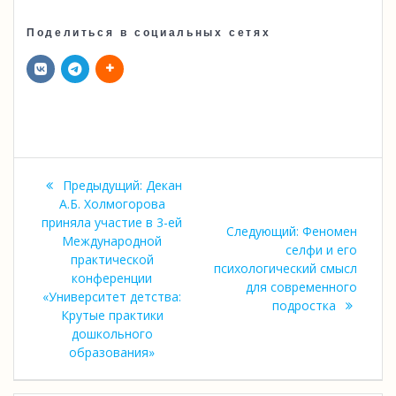
Поделиться в социальных сетях
Навигация
Предыдущая
Предыдущий:
Декан
по
запись:
А.Б. Холмогорова
приняла участие в 3-ей
Следующая
Следующий:
Феномен
записям
Международной
запись:
селфи и его
практической
психологический смысл
конференции
для современного
«Университет детства:
подростка
Крутые практики
дошкольного
образования»