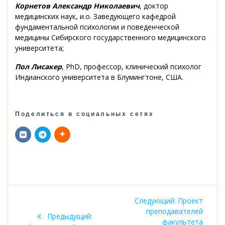
Корнетов Александр Николаевич
, доктор
медицинских наук, и.о. Заведующего кафедрой
фундаментальной психологии и поведенческой
медицины Сибирского государственного медицинского
университета;
Пол Лисакер
, PhD, профессор, клинический психолог
Индианского университета в Блумингтоне, США.
Поделиться в социальных сетях
Навигация
Следующая
Следующий:
Проект
по
запись:
преподавателей
Предыдущая
Предыдущий:
факультета