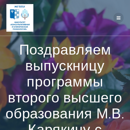
Перейти
к
контенту
Поздравляем
выпускницу
программы
второго высшего
образования М.В.
Карякину с