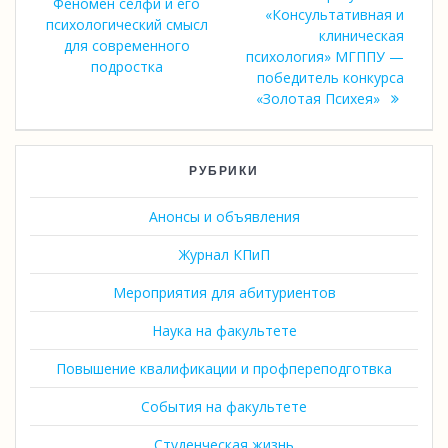
запись:
Феномен селфи и его
записям
«Консультативная и
психологический смысл
клиническая
для современного
психология» МГППУ —
подростка
победитель конкурса
«Золотая Психея»
РУБРИКИ
Анонсы и объявления
Журнал КПиП
Мероприятия для абитуриентов
Наука на факультете
Повышение квалификации и профпереподготвка
События на факультете
Студенческая жизнь