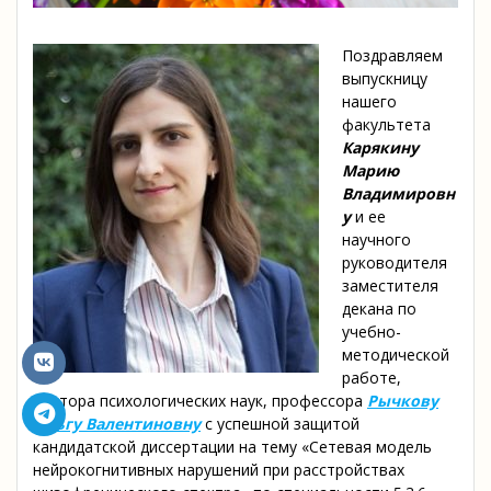
Поздравляем
выпускницу
нашего
факультета
Карякину
Марию
Владимировн
у
и ее
научного
руководителя
заместителя
декана по
учебно-
методической
работе,
доктора психологических наук, профессора
Рычкову
Ольгу Валентиновну
с успешной защитой
кандидатской диссертации на тему «Сетевая модель
нейрокогнитивных нарушений при расстройствах