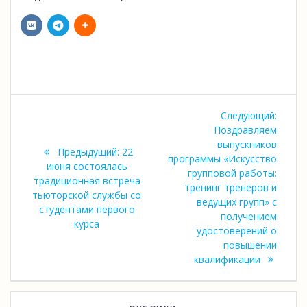
Навигация
Следу
Следующий:
по
запись
Поздравляем
выпускников
Предыдущая
Предыдущий:
22
записям
программы «Искусство
запись:
июня состоялась
групповой работы:
традиционная встреча
тренинг тренеров и
тьюторской службы со
ведущих групп» с
студентами первого
получением
курса
удостоверений о
повышении
квалификации