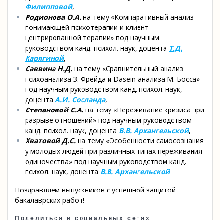
Филипповой
,
Родионова О.А.
на тему «Компаративный анализ
понимающей психотерапии и клиент-
центрированной терапии» под научным
руководством канд. психол. наук, доцента
Т.Д.
Карягиной
,
Саввина Н.Д.
на тему «Сравнительный анализ
психоанализа З. Фрейда и Dasein-анализа М. Босса»
под научным руководством канд. психол. наук,
доцента
А.И. Сосланда
,
Степановой С.А.
на тему «Переживание кризиса при
разрыве отношений» под научным руководством
канд. психол. наук, доцента
В.В. Архангельской
,
Хватовой Д.С.
на тему «Особенности самосознания
у молодых людей при различных типах переживания
одиночества» под научным руководством канд.
психол. наук, доцента
В.В. Архангельской
Поздравляем выпускников с успешной защитой
бакалаврских работ!
Поделиться в социальных сетях