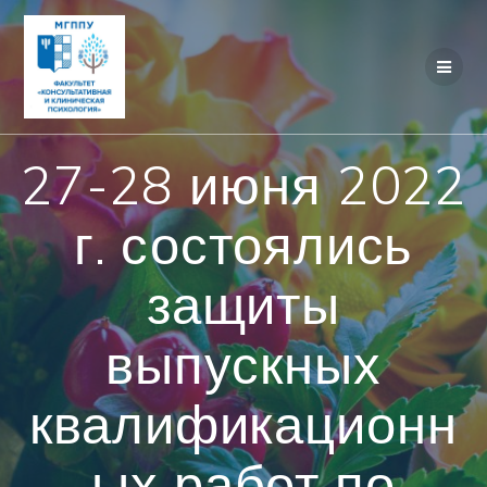
Перейти
к
контенту
27-28 июня 2022
г. состоялись
защиты
выпускных
квалификационн
ых работ по