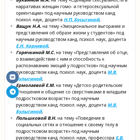
нарративах женщин гомо- и гетеросексуальной
ориентации» под научным руководством канд.
психол. наук, доцента
Н.П. Бусыгиной
,
Ващук Н.А.
на тему «Эмоциональное выгорание и
представления об образе жизни у студентов» под
научным руководством канд. психол. наук, доцента
Е.Н. Корневой
,
Горячкиной М.С.
на тему «Представления об отце,
о взаимодействии с ним и способность к
распознаванию эмоций у подростков» под научным
руководством канд. психол. наук, доцента
М.В.
Булыгиной
,
Ермолаевой Е.М.
на тему «Детско-родительские
отношения и общение со сверстниками в младшем
подростковом возрасте» под научным
руководством канд. психол. наук, доцента
М.В.
Булыгиной
,
Польшковой В.Н.
на тему «Поведение в
социальных сетях и отношение к своему телу в
подростковом возрасте» под научным
руководством канд. психол. наук, профессора
Е.В.