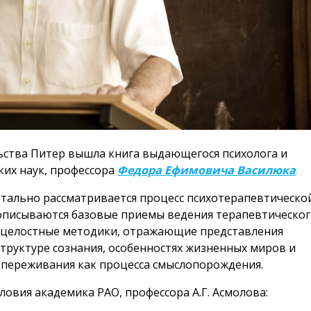
льства Питер вышла книга выдающегося психолога и
ких наук, профессора
Федора Ефимовича Василюка
.
етально рассматривается процесс психотерапевтическо
описываются базовые приемы ведения терапевтическо
 целостные методики, отражающие представления
структуре сознания, особенностях жизненных миров и
переживания как процесса смыслопорождения.
ловия академика РАО, профессора А.Г. Асмолова: