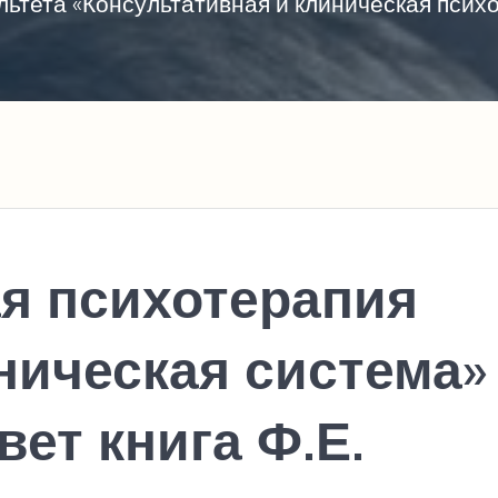
ьтета «Консультативная и клиническая пси
я психотерапия
ническая система»
ет книга Ф.Е.