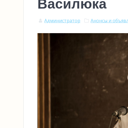
Василюка
Администратор
Анонсы и объяв