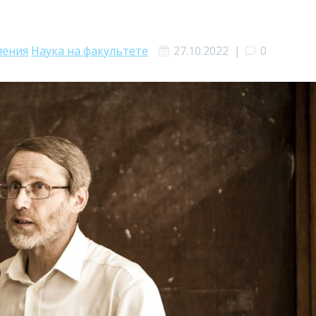
ления
Наука на факультете
27.10.2022
|
0