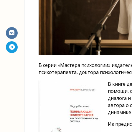
В серии «Мастера психологии» издате
психотерапевта, доктора психологичес
В книге д
помощи, 
диалога и
автора о 
динамике 
Из предис