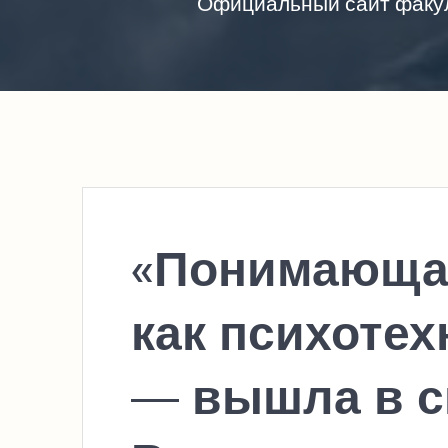
Официальный сайт факул
«Понимающа
как психотех
— вышла в св