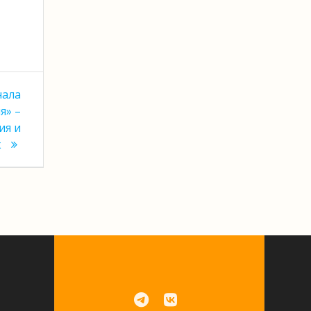
нала
я» –
ия и
к