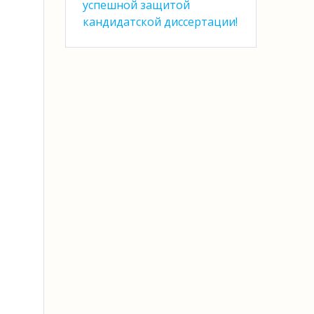
успешной защитой
кандидатской диссертации!