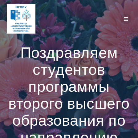
Перейти
к
контенту
Поздравляем
студентов
программы
второго высшего
образования по
направлению