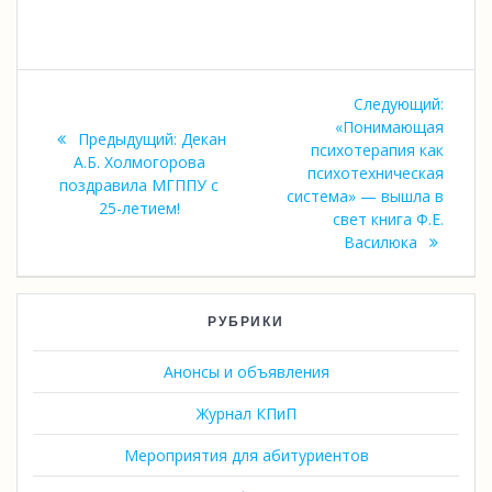
Навигация
Следующий:
по
Следующая
«Понимающая
Предыдущая
Предыдущий:
Декан
запись:
психотерапия как
запись:
А.Б. Холмогорова
записям
психотехническая
поздравила МГППУ с
система» — вышла в
25-летием!
свет книга Ф.Е.
Василюка
РУБРИКИ
Анонсы и объявления
Журнал КПиП
Мероприятия для абитуриентов