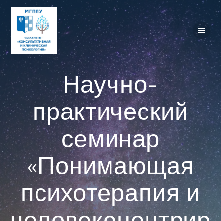
Перейти
к
контенту
Научно-
практический
семинар
«Понимающая
психотерапия и
человекоцентрир