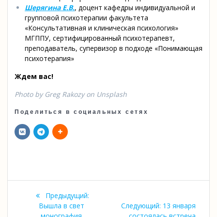
Шерягина Е.В.
, доцент кафедры индивидуальной и
групповой психотерапии факультета
«Консультативная и клиническая психология»
МГППУ, сертифицированный психотерапевт,
преподаватель, супервизор в подходе «Понимающая
психотерапия»
Ждем вас!
Photo by Greg Rakozy on Unsplash
Поделиться в социальных сетях
Навигация
Предыдущая
Предыдущий:
по
запись:
Следующая
Вышла в свет
Следующий:
13 января
запись:
монография
состоялась встреча