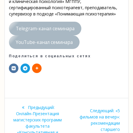
и клиническая психология» МГППУ,
сертифицированный психотерапевт, преподаватель,
супервизор в подходе «Понимающая психотерапия»
Telegram-канал семинара
YouTube-канал семинара
Поделиться в социальных сетях
Навигация
Предыдущая
Предыдущий:
Следую
Следующий:
«5
по
запись:
Онлайн-Презентация
запись:
фильмов на вечер»:
магистерских программ
рекомендации
записям
факультета
старшего
«Консультативная и