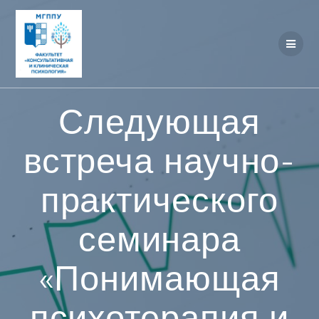
Перейти
к
контенту
Следующая
встреча научно-
практического
семинара
«Понимающая
психотерапия и