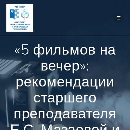
Перейти
к
контенту
«5 фильмов на
вечер»:
рекомендации
старшего
преподавателя
Е.С. Мазаевой и