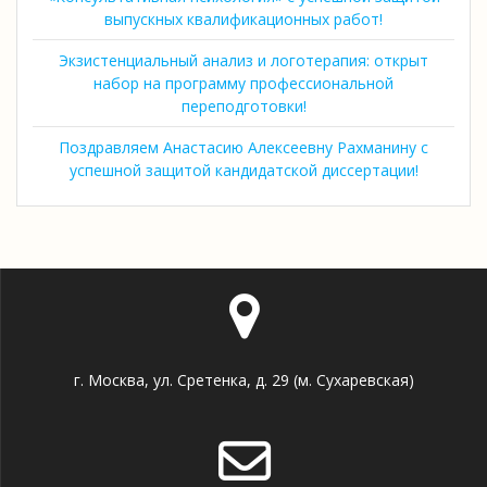
выпускных квалификационных работ!
Экзистенциальный анализ и логотерапия: открыт
набор на программу профессиональной
переподготовки!
Поздравляем Анастасию Алексеевну Рахманину с
успешной защитой кандидатской диссертации!
г. Москва, ул. Сретенка, д. 29 (м. Сухаревская)