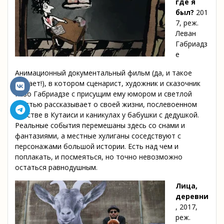
где я
был?
201
7, реж.
Леван
Габриадз
е
Анимационный документальный фильм (да, и такое
бывает!), в котором сценарист, художник и сказочник
Резо Габриадзе с присущим ему юмором и светлой
грустью рассказывает о своей жизни, послевоенном
детстве в Кутаиси и каникулах у бабушки с дедушкой.
Реальные события перемешаны здесь со снами и
фантазиями, а местные хулиганы соседствуют с
персонажами большой истории. Есть над чем и
поплакать, и посмеяться, но точно невозможно
остаться равнодушным.
Лица,
деревни
, 2017,
реж.