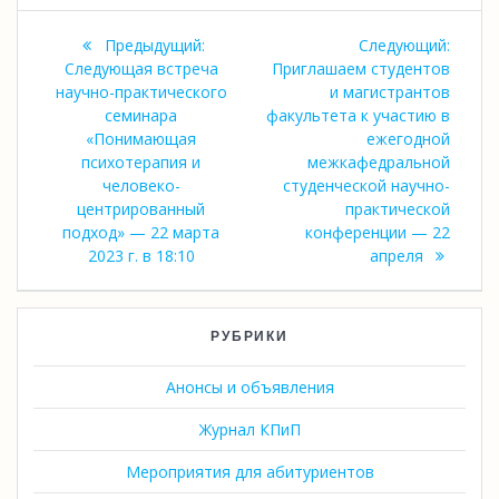
Навигация
Предыдущая
Следу
Предыдущий:
Следующий:
по
запись:
запись
Следующая встреча
Приглашаем студентов
научно-практического
и магистрантов
записям
семинара
факультета к участию в
«Понимающая
ежегодной
психотерапия и
межкафедральной
человеко-
студенческой научно-
центрированный
практической
подход» — 22 марта
конференции — 22
2023 г. в 18:10
апреля
РУБРИКИ
Анонсы и объявления
Журнал КПиП
Мероприятия для абитуриентов