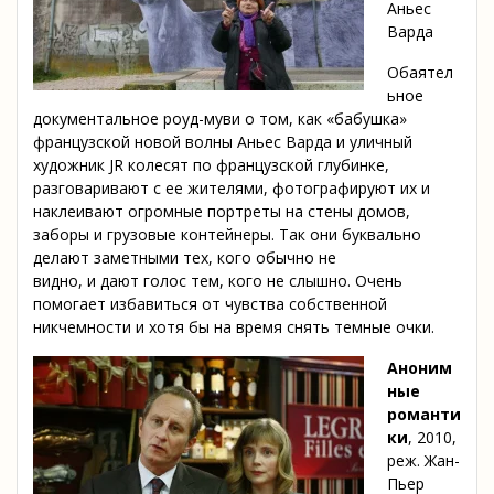
Аньес
Варда
Обаятел
ьное
документальное роуд-муви о том, как «бабушка»
французской новой волны Аньес Варда и уличный
художник JR колесят по французской глубинке,
разговаривают с ее жителями, фотографируют их и
наклеивают огромные портреты на стены домов,
заборы и грузовые контейнеры. Так они буквально
делают заметными тех, кого обычно не
видно, и дают голос тем, кого не слышно. Очень
помогает избавиться от чувства собственной
никчемности и хотя бы на время снять темные очки.
Аноним
ные
романти
ки
, 2010,
реж. Жан-
Пьер