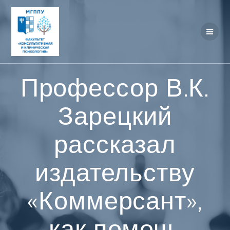
Перейти
к
контенту
Профессор В.К.
Зарецкий
рассказал
издательству
«Коммерсант»,
как помочь