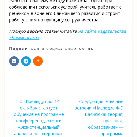
Работа по нашему методу возможна только при
соблюдении нескольких условий: учитель работает с
ребенком в зоне его ближайшего развития и строит
работу с ним по принципу сотрудничества.
Полную версию статьи читайте
на сайте издательства
«Коммерсант»
Поделиться в социальных сетях
Навигация
Предыдущая
Следующая
Предыдущий:
14
Следующий:
Научные
по
запись:
запись:
октября стартует
встречи «Наследие Ф.Е.
обучение на программе
Василюка: теория,
записям
профпереподготовки
практика,
«Экзистенциальный
образование» —
анализ и логотерапия».
программа