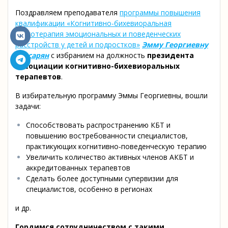
Поздравляем преподавателя
программы повышения
квалификации «Когнитивно-бихевиоральная
психотерапия эмоциональных и поведенческих
расстройств у детей и подростков»
Эмму Георгиевну
Агасарян
с избранием на должность
президента
Ассоциации когнитивно-бихевиоральных
терапевтов
.
В избирательную программу Эммы Георгиевны, вошли
задачи:
Способствовать распространению КБТ и
повышению востребованности специалистов,
практикующих когнитивно-поведенческую терапию
Увеличить количество активных членов АКБТ и
аккредитованных терапевтов
Сделать более доступными супервизии для
специалистов, особенно в регионах
и др.
Гордимся сотрудничеством с такими