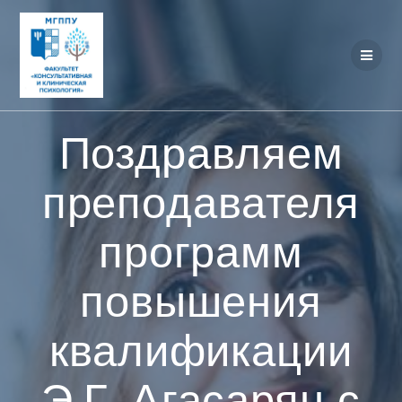
Перейти
к
контенту
Поздравляем
преподавателя
программ
повышения
квалификации
Э.Г. Агасарян с