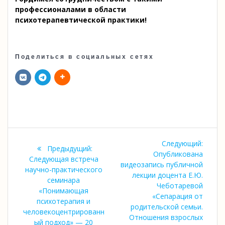
профессионалами в области
психотерапевтической практики!
Поделиться в социальных сетях
Навигация
Следу
Следующий:
Предыдущая
Предыдущий:
по
запись
Опубликована
запись:
Следующая встреча
видеозапись публичной
научно-практического
записям
лекции доцента Е.Ю.
семинара
Чеботаревой
«Понимающая
«Сепарация от
психотерапия и
родительской семьи.
человекоцентрированн
Отношения взрослых
ый подход» — 20