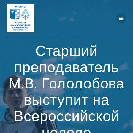
Перейти
к
контенту
Старший
преподаватель
М.В. Гололобова
выступит на
Всероссийской
неделе