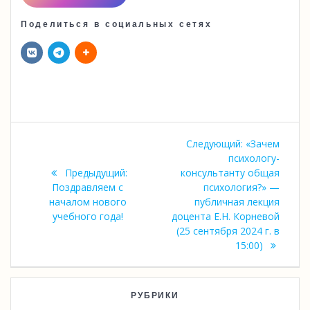
Поделиться в социальных сетях
Навигация
Следующая
Следующий:
«Зачем
по
запись:
психологу-
Предыдущая
Предыдущий:
консультанту общая
записям
запись:
Поздравляем с
психология?» —
началом нового
публичная лекция
учебного года!
доцента Е.Н. Корневой
(25 сентября 2024 г. в
15:00)
РУБРИКИ