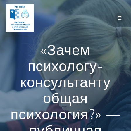
Перейти
к
контенту
«Зачем
психологу-
консультанту
общая
психология?» —
публичная