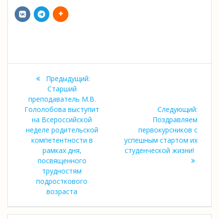
Навигация
Предыдущая
Предыдущий:
по
запись:
Старший
преподаватель М.В.
записям
Следу
Гололобова выступит
Следующий:
запись
на Всероссийской
Поздравляем
неделе родительской
первокурсников с
компетентности в
успешным стартом их
рамках дня,
студенческой жизни!
посвященного
трудностям
подросткового
возраста