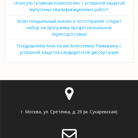
«Консультативная психология» с успешной защитой
выпускных квалификационных работ!
Экзистенциальный анализ и логотерапия: открыт
набор на программу профессиональной
переподготовки!
Поздравляем Анастасию Алексеевну Рахманину с
успешной защитой кандидатской диссертации!
г. Москва, ул. Сретенка, д. 29 (м. Сухаревская)