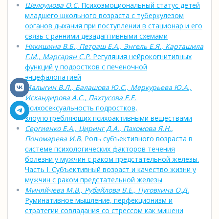
Шелоумова О.С.
Психоэмоциональный статус детей
младшего школьного возраста с туберкулезом
органов дыхания при поступлении в стационар и его
связь с ранними дезадаптивными схемами
Никишина В.Б., Петраш Е.А., Энгель Е.Я., Карташила
Г.М., Маргарян С.Р.
Регуляция нейрокогнитивных
функций у подростков с печеночной
энцефалопатией
Малыгин В.Л., Балашова Ю.С., Меркурьева Ю.А.,
Искандирова А.С., Пахтусова Е.Е.
Психосексуальность подростков,
злоупотребляющих психоактивными веществами
Сергиенко Е.А., Циринг Д.А., Пахомова Я.Н.,
Пономарева И.В.
Роль субъективного возраста в
системе психологических факторов течения
болезни у мужчин с раком предстательной железы.
Часть I. Субъективный возраст и качество жизни у
мужчин с раком предстательной железы
Миняйчева М.В., Рубайлова В.Е., Пуговкина О.Д.
Руминативное мышление, перфекционизм и
стратегии совладания со стрессом как мишени