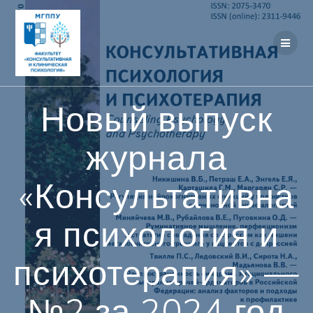
Перейти
к
контенту
Новый выпуск
журнала
«Консультативна
я психология и
психотерапия» —
№2 за 2024 год