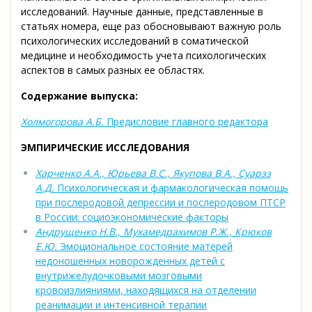
исследований. Научные данные, представленные в
статьях номера, еще раз обосновывают важную роль
психологических исследований в соматической
медицине и необходимость учета психологических
аспектов в самых разных ее областях.
Содержание выпуска:
Холмогорова А.Б.
Предисловие главного редактора
ЭМПИРИЧЕСКИЕ ИССЛЕДОВАНИЯ
Харченко А.А., Юрьева В.С., Якупова В.А., Суарэз
А.Д.
Психологическая и фармакологическая помощь
при послеродовой депрессии и послеродовом ПТСР
в России: социоэкономические факторы
Андрущенко Н.В., Мухамедрахимов Р.Ж., Крюков
Е.Ю.
Эмоциональное состояние матерей
недоношенных новорожденных детей с
внутрижелудочковыми мозговыми
кровоизлияниями, находящихся на отделении
реанимации и интенсивной терапии