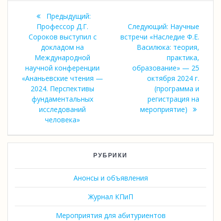
Навигация
Предыдущая
Предыдущий:
по
запись:
Следующая
Профессор Д.Г.
Следующий:
Научные
запись:
Сороков выступил с
встречи «Наследие Ф.Е.
записям
докладом на
Василюка: теория,
Международной
практика,
научной конференции
образование» — 25
«Ананьевские чтения —
октября 2024 г.
2024. Перспективы
(программа и
фундаментальных
регистрация на
исследований
мероприятие)
человека»
РУБРИКИ
Анонсы и объявления
Журнал КПиП
Мероприятия для абитуриентов