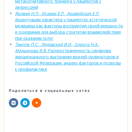
метакогнитивного тренинга у пациентов с
депрессией
Яровая Н.П., Исаева Е.Р., Аравийская Е.Р.
Акцентуации характера у пациенток эстетической
медицины как факторы восприятия своей внешности
и основания для выбора стратегии взаимодействия
при оказании услуг
Твилле П.С., Ледовский В.И., Сирота Н.А.,
Мадьянова В.В.
Распространенность синдрома
эмоционального выгорания врачей-ординаторов в
Российской Федерации: анализ факторов и подходы
к профилактике
Поделиться в социальных сетях