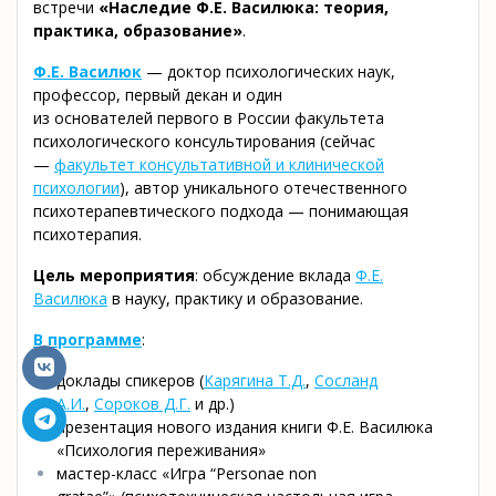
встречи
«Наследие Ф.Е. Василюка: теория,
практика, образование»
.
Ф.Е. Василюк
— доктор психологических наук,
профессор, первый декан и один
из основателей первого в России факультета
психологического консультирования (сейчас
—
факультет консультативной и клинической
психологии
), автор уникального отечественного
психотерапевтического подхода — понимающая
психотерапия.
Цель мероприятия
: обсуждение вклада
Ф.Е.
Василюка
в науку, практику и образование.
В программе
:
доклады спикеров (
Карягина Т.Д.
,
Сосланд
А.И.
,
Сороков Д.Г.
и др.)
презентация нового издания книги Ф.Е. Василюка
«Психология переживания»
мастер-класс «Игра “Personae non