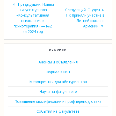
Навигация
Предыдущая
Предыдущий:
Новый
по
запись:
Следующая
выпуск журнала
Следующий:
Студенты
запись:
«Консультативная
ПК приняли участие в
записям
психология и
Летней школе в
психотерапия» — №2
Армении
за 2024 год
РУБРИКИ
Анонсы и объявления
Журнал КПиП
Мероприятия для абитуриентов
Наука на факультете
Повышение квалификации и профпереподготвка
События на факультете