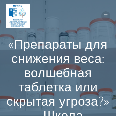
Перейти
к
контенту
«Препараты для
снижения веса:
волшебная
таблетка или
скрытая угроза?»
– Школа