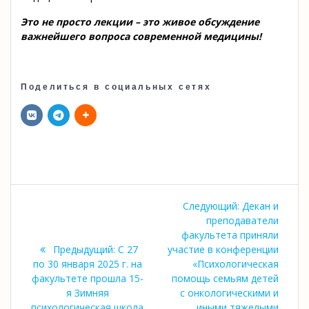
Это не просто лекции – это живое обсуждение
важнейшего вопроса современной медицины!
Поделиться в социальных сетях
Навигация
Следующая
Следующий:
Декан и
по
запись:
преподаватели
факультета приняли
записям
Предыдущая
Предыдущий:
С 27
участие в конференции
запись:
по 30 января 2025 г. на
«Психологическая
факультете прошла 15-
помощь семьям детей
я Зимняя
с онкологическими и
психологическая школа
иными тяжелыми