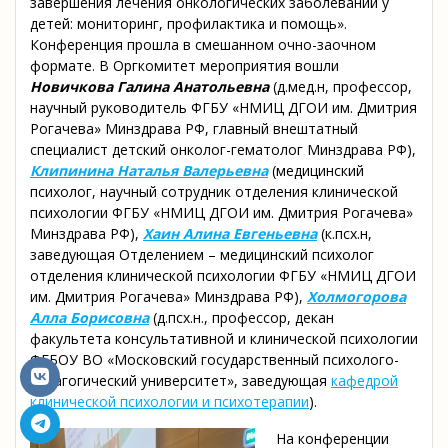
завершения лечения онкологических заболеваний у
детей: мониторинг, профилактика и помощь».
Конференция прошла в смешанном очно-заочном
формате. В Оргкомитет мероприятия вошли
Новичкова Галина Анатольевна
(д.мед.н, профессор,
научный руководитель ФГБУ «НМИЦ ДГОИ им. Дмитрия
Рогачева» Минздрава РФ, главный внештатный
специалист детский онколог-гематолог Минздрава РФ),
Клипинина Наталья Валерьевна
(медицинский
психолог, научный сотрудник отделения клинической
психологии ФГБУ «НМИЦ ДГОИ им. Дмитрия Рогачева»
Минздрава РФ),
Хаин Алина Евгеньевна
(к.псх.н,
заведующая Отделением – медицинский психолог
отделения клинической психологии ФГБУ «НМИЦ ДГОИ
им. Дмитрия Рогачева» Минздрава РФ),
Холмогорова
Алла Борисовна
(д.псх.н., профессор, декан
факультета консультативной и клинической психологии
ФГБОУ ВО «Московский государственный психолого-
педагогический университет», заведующая
кафедрой
клинической психологии и психотерапии
).
На конференции