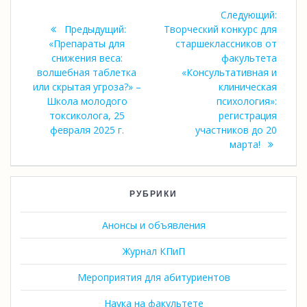
Навигация
Следу
Следующий:
по
запись
Предыдущий:
Творческий конкурс для
Предыдущая
«Препараты для
старшеклассников от
записям
запись:
снижения веса:
факультета
волшебная таблетка
«Консультативная и
или скрытая угроза?» –
клиническая
Школа молодого
психология»:
токсиколога, 25
регистрация
февраля 2025 г.
участников до 20
марта!
РУБРИКИ
Анонсы и объявления
Журнал КПиП
Мероприятия для абитуриентов
Наука на факультете