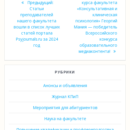
по
Предыдущая
запись:
Предыдущий:
курса факультета
запись:
Статьи
«Консультативная и
записям
преподавателей
клиническая
нашего факультета
психология» Георгий
вошли в список лучших
Мания — победитель
статей портала
Всероссийского
Psyjournals.ru за 2024
конкурса
год
образовательного
медиаконтента!
РУБРИКИ
Анонсы и объявления
Журнал КПиП
Мероприятия для абитуриентов
Наука на факультете
Повышение квалификации и профпереподготвка