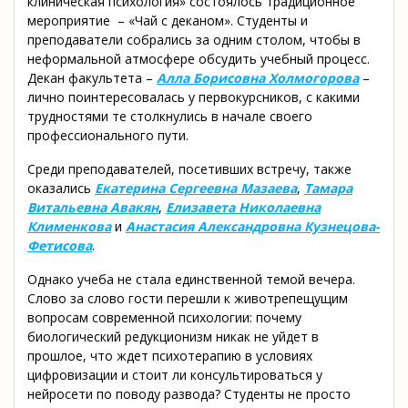
клиническая психология» состоялось традиционное
мероприятие – «Чай с деканом». Студенты и
преподаватели собрались за одним столом, чтобы в
неформальной атмосфере обсудить учебный процесс.
Декан факультета –
Алла Борисовна Холмогорова
–
лично поинтересовалась у первокурсников, с какими
трудностями те столкнулись в начале своего
профессионального пути.
Среди преподавателей, посетивших встречу, также
оказались
Екатерина Сергеевна Мазаева
,
Тамара
Витальевна Авакян
,
Елизавета Николаевна
Клименкова
и
Анастасия Александровна Кузнецова-
Фетисова
.
Однако учеба не стала единственной темой вечера.
Слово за слово гости перешли к животрепещущим
вопросам современной психологии: почему
биологический редукционизм никак не уйдет в
прошлое, что ждет психотерапию в условиях
цифровизации и стоит ли консультироваться у
нейросети по поводу развода? Студенты не просто