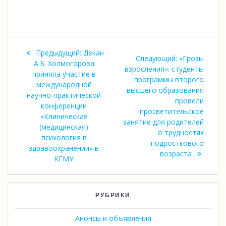
Навигация
Предыдущая
Предыдущий:
Декан
Следующая
Следующий:
«Грозы
по
запись:
А.Б. Холмогорова
запись:
взросления»: студенты
приняла участие в
программы второго
записям
международной
высшего образования
научно-практической
провели
конференции
просветительское
«Клиническая
занятие для родителей
(медицинская)
о трудностях
психология в
подросткового
здравоохранении» в
возраста
КГМУ
РУБРИКИ
Анонсы и объявления