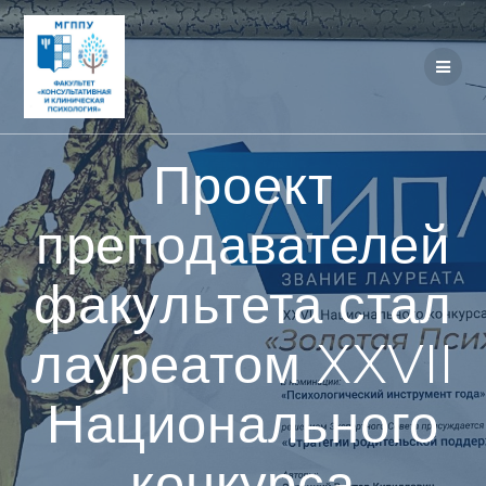
Перейти
к
контенту
Проект
преподавателей
факультета стал
лауреатом XXVII
Национального
конкурса