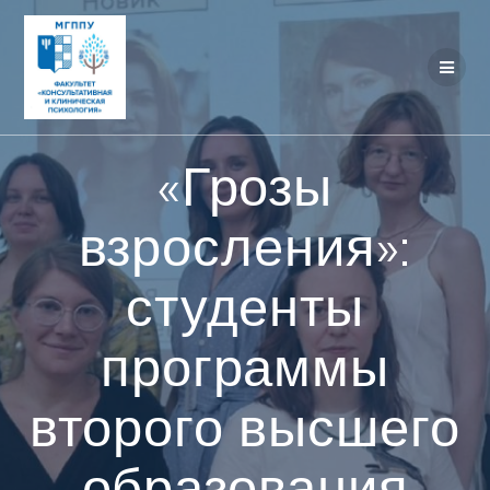
Перейти
к
контенту
«Грозы
взросления»:
студенты
программы
второго высшего
образования