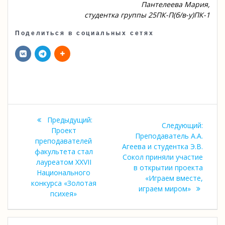
Пантелеева Мария,
студентка группы 25ПК-П(б/в-у)ПК-1
Поделиться в социальных сетях
Навигация
Предыдущая
Предыдущий:
Следу
Следующий:
по
запись:
Проект
запись
Преподаватель А.А.
преподавателей
Агеева и студентка Э.В.
записям
факультета стал
Сокол приняли участие
лауреатом XXVII
в открытии проекта
Национального
«Играем вместе,
конкурса «Золотая
играем миром»
психея»