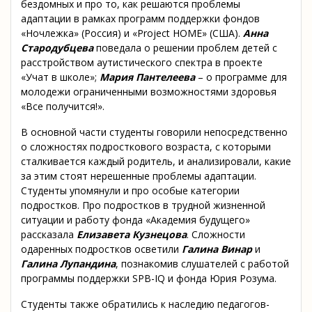
бездомных и про то, как решаются проблемы
адаптации в рамках программ поддержки фондов
«Ночлежка» (Россия) и «Project HOME» (США).
Анна
Стародубцева
поведала о решении проблем детей с
расстройством аутистического спектра в проекте
«Учат в школе»;
Мария Пантелеева
– о программе для
молодежи ограниченными возможностями здоровья
«Все получится!».
В основной части студенты говорили непосредственно
о сложностях подросткового возраста, с которыми
сталкивается каждый родитель, и анализировали, какие
за этим стоят нерешенные проблемы адаптации.
Студенты упомянули и про особые категории
подростков. Про подростков в трудной жизненной
ситуации и работу фонда «Академия будущего»
рассказала
Елизавета Кузнецова
. Сложности
одаренных подростков осветили
Галина Винар
и
Галина Лупандина
, познакомив слушателей с работой
программы поддержки SPB-IQ и фонда Юрия Розума.
Студенты также обратились к наследию педагогов-