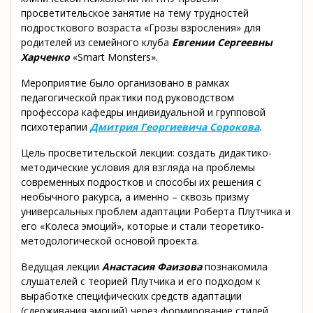
просветительское занятие на тему трудностей
подросткового возраста «Грозы взросления» для
родителей из семейного клуба
Евгении
Сергеевны
Харченко
«Smart Monsters».
Мероприятие было организовано в рамках
педагогической практики под руководством
профессора кафедры индивидуальной и групповой
психотерапии
Дмитрия Георгиевича Сорокова
.
Цель просветительской лекции: создать дидактико-
методические условия для взгляда на проблемы
современных подростков и способы их решения с
необычного ракурса, а именно – сквозь призму
универсальных проблем адаптации Роберта Плутчика и
его «Колеса эмоций», которые и стали теоретико-
методологической основой проекта.
Ведущая лекции
Анастасия Фаизова
познакомила
слушателей с теорией Плутчика и его подходом к
выработке специфических средств адаптации
(сдерживания эмоций) через формирование стилей