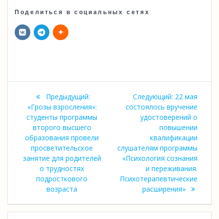
Поделиться в социальных сетях
Навигация
Следующая
Предыдущий:
Следующий:
22 мая
по
Предыдущая
запись:
«Грозы взросления»:
состоялось вручение
запись:
студенты программы
удостоверений о
записям
второго высшего
повышении
образования провели
квалификации
просветительское
слушателям программы
занятие для родителей
«Психология сознания
о трудностях
и переживания.
подросткового
Психотерапевтические
возраста
расширения»