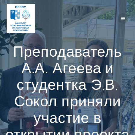
Перейти
к
контенту
Преподаватель
А.А. Агеева и
студентка Э.В.
Сокол приняли
участие в
открытии проекта