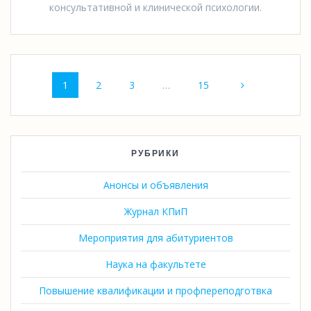
консультативной и клинической психологии.
Навигация
Страница
Страница
Страница
Страница
1
2
3
…
15
по
записям
РУБРИКИ
Анонсы и объявления
Журнал КПиП
Мероприятия для абитуриентов
Наука на факультете
Повышение квалификации и профпереподготвка