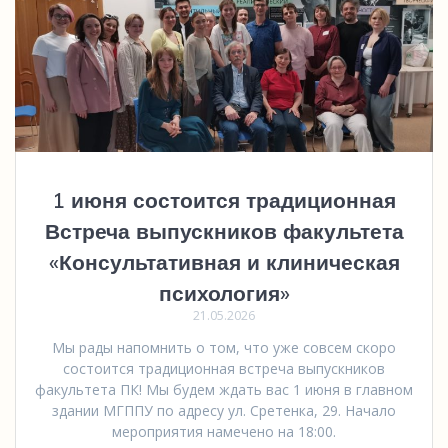
1 июня состоится традиционная
Встреча выпускников факультета
«Консультативная и клиническая
психология»
21.05.2026
Мы рады напомнить о том, что уже совсем скоро
состоится традиционная встреча выпускников
факультета ПК! Мы будем ждать вас 1 июня в главном
здании МГППУ по адресу ул. Сретенка, 29. Начало
мероприятия намечено на 18:00.