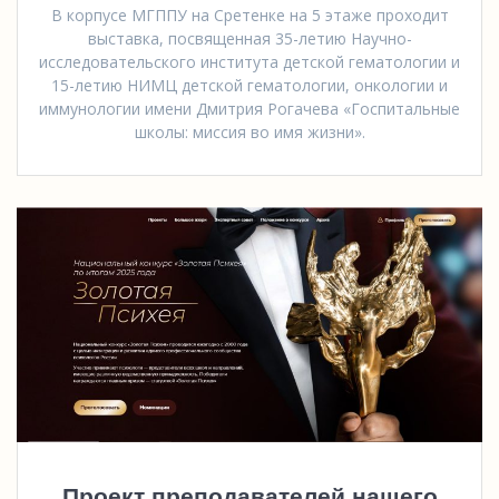
В корпусе МГППУ на Сретенке на 5 этаже проходит
выставка, посвященная 35-летию Научно-
исследовательского института детской гематологии и
15-летию НИМЦ детской гематологии, онкологии и
иммунологии имени Дмитрия Рогачева «Госпитальные
школы: миссия во имя жизни».
Проект преподавателей нашего