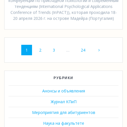
конференции по прикладной психологии и современным
тенденциям (International Psychological Applications
Conference of Trends (InPACT)), которая проходила 18-
20 апреля 2026 г. на острове Мадейра (Португалия)
Навигация
Страница
Страница
Страница
Страница
1
2
3
…
24
по
записям
РУБРИКИ
Анонсы и объявления
Журнал КПиП
Мероприятия для абитуриентов
Наука на факультете