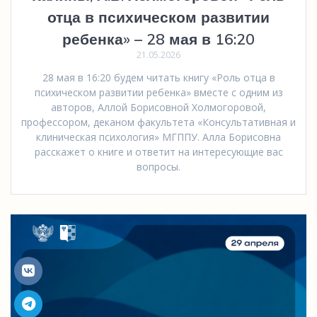
отца в психическом развитии
ребенка» – 28 мая в 16:20
21.05.2026
28 мая в 16:20 будем читать книгу «Роль отца в
психическом развитии ребенка» вместе с одним из
авторов, Аллой Борисовной Холмогоровой,
профессором, деканом факультета «Консультативная и
клиническая психология» МГППУ. Алла Борисовна
расскажет о книге и ответит на интересующие вас
вопросы.